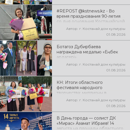
#REPOST @kstnews.kz - Во
время празднования 90-летия
со дня основания Костанайской
области подвели итоги 38-го
Автор: г. Костанай дом культуры
фестиваля самодеятельного
01.08.2026
народного творчества
Ботагоз Дубирбаева
награждена медалью «Еңбек
ардагері»
Автор: г. Костанай дом культуры
01.08.2026
КН: Итоги областного
фестиваля народного
творчества: миллионы в
культуру
Автор: г. Костанай дом культуры
01.08.2026
В День города — солист ДК
«Мирас» Азамат Ибраев! 14
августа на площади областного