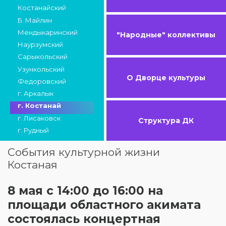
Костанайский
Б. Майлин
Мендыкаринский
"Народные" коллективы
Наурзумский
Сарыкольский
Узункольский
О Дворце культуры
Федоровский
г. Аркалык
г. Костанай
г. Лисаковск
Структура ДК
г. Рудный
События культурной жизни
Костаная
8 мая с 14:00 до 16:00 на
площади областного акимата
состоялась концертная