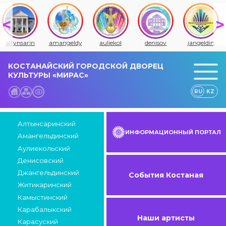
altynsarin
amangeldy
auliekol
denisov
jangeldin
КОСТАНАЙСКИЙ ГОРОДСКОЙ ДВОРЕЦ
КУЛЬТУРЫ «МИРАС»
RU
KZ
Алтынсаринский
ИНФОРМАЦИОННЫЙ ПОРТАЛ
Амангельдинский
Аулиекольский
Денисовский
Джангельдинский
События Костаная
Житикаринский
Камыстинский
Карабалыкский
Наши артисты
Карасуский