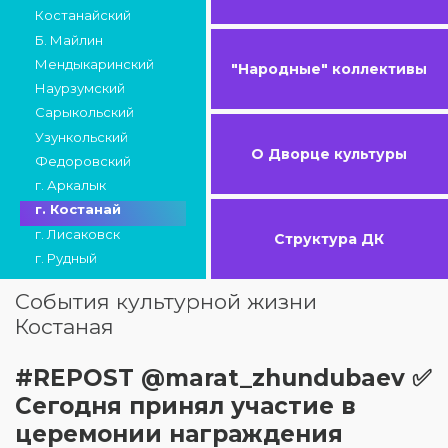
Костанайский
Б. Майлин
Мендыкаринский
"Народные" коллективы
Наурзумский
Сарыкольский
Узункольский
О Дворце культуры
Федоровский
г. Аркалык
г. Костанай
г. Лисаковск
Структура ДК
г. Рудный
События культурной жизни
Костаная
#REPOST @marat_zhundubaev ✅
Сегодня принял участие в
церемонии награждения