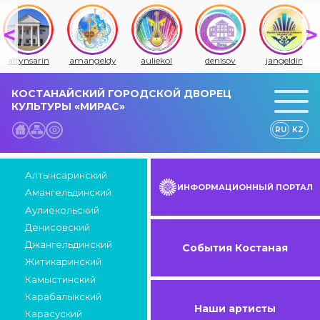
altynsarin
amangeldy
auliekol
denisov
jangeldin
КОСТАНАЙСКИЙ ГОРОДСКОЙ ДВОРЕЦ
КУЛЬТУРЫ «МИРАС»
RU
KZ
Алтынсаринский
ИНФОРМАЦИОННЫЙ ПОРТАЛ
Амангельдинский
Аулиекольский
Денисовский
Джангельдинский
События Костаная
Житикаринский
Камыстинский
Карабалыкский
Наши артисты
Карасуский