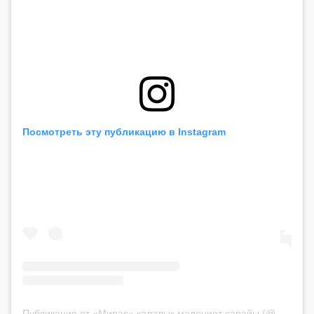
Посмотреть эту публикацию в Instagram
Публикация от «Мирас» қалалық мәдениет сарайы (@madeniet_miras)