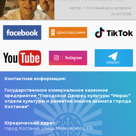
концерте, посвящённом Дню
города, выступит ALEM!
Автор: г. Костанай дом культуры
@xcialem
24.07.2026
Контактная информация:
Государственное коммунальное казенное
предприятие "Городской Дворец культуры "Мирас"
отдела культуры и развития языков акимата города
Костаная"
Юридический адрес:
город Костанай, улица Маяковского, 119