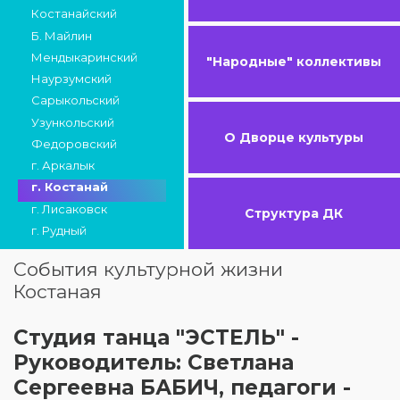
Костанайский
Б. Майлин
Мендыкаринский
"Народные" коллективы
Наурзумский
Сарыкольский
Узункольский
О Дворце культуры
Федоровский
г. Аркалык
г. Костанай
г. Лисаковск
Структура ДК
г. Рудный
События культурной жизни
Костаная
Студия танца "ЭСТЕЛЬ" -
Руководитель: Светлана
Сергеевна БАБИЧ, педагоги -