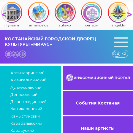
altynsarin
amangeldy
auliekol
denisov
jangeldin
КОСТАНАЙСКИЙ ГОРОДСКОЙ ДВОРЕЦ
КУЛЬТУРЫ «МИРАС»
RU
KZ
Алтынсаринский
ИНФОРМАЦИОННЫЙ ПОРТАЛ
Амангельдинский
Аулиекольский
Денисовский
Джангельдинский
События Костаная
Житикаринский
Камыстинский
Карабалыкский
Наши артисты
Карасуский