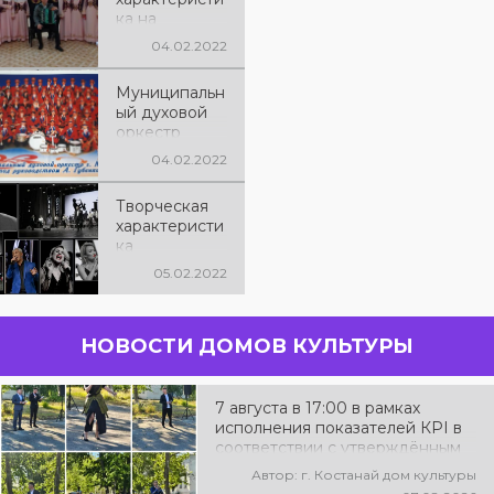
ка на
народный
04.02.2022
хор
«Акдарига»
Муниципальн
ый духовой
оркестр
города
04.02.2022
Костанай
имени
Творческая
Алексея
характеристи
Алексеевича
ка
Губенко
муниципальн
05.02.2022
ого оркестра
джазовой
музыки
НОВОСТИ ДОМОВ КУЛЬТУРЫ
7 августа в 17:00 в рамках
исполнения показателей КРІ в
соответствии с утверждённым
планом состоялся выездной
Автор: г. Костанай дом культуры
концерт посвященной