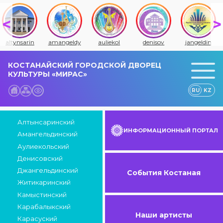
altynsarin
amangeldy
auliekol
denisov
jangeldin
КОСТАНАЙСКИЙ ГОРОДСКОЙ ДВОРЕЦ
КУЛЬТУРЫ «МИРАС»
RU
KZ
Алтынсаринский
ИНФОРМАЦИОННЫЙ ПОРТАЛ
Амангельдинский
Аулиекольский
Денисовский
Джангельдинский
События Костаная
Житикаринский
Камыстинский
Карабалыкский
Наши артисты
Карасуский