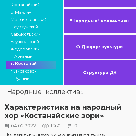
Костанайский
Б. Майлин
Мендыкаринский
"Народные" коллективы
Наурзумский
Сарыкольский
Узункольский
О Дворце культуры
Федоровский
г. Аркалык
г. Костанай
г. Лисаковск
Структура ДК
г. Рудный
"Народные" коллективы
Характеристика на народный
хор «Костанайские зори»
04.02.2022
1660
0
Поделитесь с друзьями ссылкой на материал: