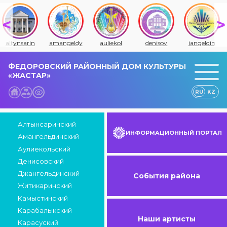
altynsarin
amangeldy
auliekol
denisov
jangeldin
ФЕДОРОВСКИЙ РАЙОННЫЙ ДОМ КУЛЬТУРЫ
«ЖАСТАР»
RU
KZ
Алтынсаринский
ИНФОРМАЦИОННЫЙ ПОРТАЛ
Амангельдинский
Аулиекольский
Денисовский
Джангельдинский
События района
Житикаринский
Камыстинский
Карабалыкский
Наши артисты
Карасуский