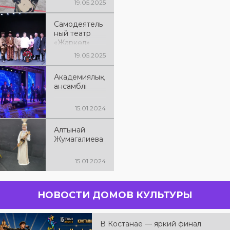
19.05.2025
Самодеятель
ный театр
«Жаркөл»
19.05.2025
Академиялық
ансамблі
15.01.2024
Алтынай
Жумагалиева
15.01.2024
НОВОСТИ ДОМОВ КУЛЬТУРЫ
В Костанае — яркий финал