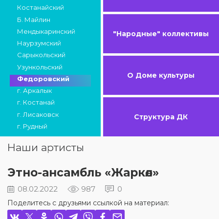
Костанайский
Б. Майлин
Мендыкаринский
"Народные" коллективы
Наурзумский
Сарыкольский
Узункольский
О Доме культуры
Федоровский
г. Аркалык
г. Костанай
г. Лисаковск
Структура ДК
г. Рудный
Наши артисты
Этно-ансамбль «Жаркөл»
08.02.2022
987
0
Поделитесь с друзьями ссылкой на материал: