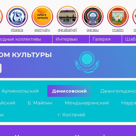
jitiqara
qamysty
qarabalyq1
qarasu
mailin
m
одные коллективы
Интервью
Галерея
Шабы
ОМ КУЛЬТУРЫ
Аулиекольский
Денисовский
Джангельдин
айский
Б. Майлин
Мендыкаринский
Наурз
ык
г. Костанай