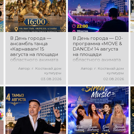
В День города —
В День города — DJ-
ансамбль танца
программа «MOVE &
«Карнавал»! 15
DANCE»! 14 августа
августа на площади
на площади
областного акимата
областного акимата
состоится
состоится
Автор: г. Костанай дом
Автор: г. Костанай дом
концертная
праздничная DJ-
культуры
культуры
программа
программа! Вас ждут
03.08.2026
02.08.2026
ансамбля танца
современные
«Карнавал»!
музыкальные хиты,
Руководитель
зажигательные
ансамбля — Шамиль
ритмы, мощная
Фахрутдинов. Вас
энергия и яркие
ждут зрелищные
эмоции!
хореографические
постановки, яркие
образы,
зажигательные