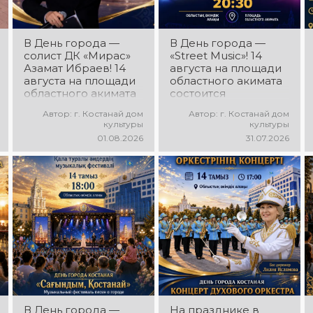
ритмы и
праздничное
настроение!
В День города —
В День города —
солист ДК «Мирас»
«Street Music»! 14
Азамат Ибраев! 14
августа на площади
августа на площади
областного акимата
областного акимата
состоится
состоится
концертная
Автор: г. Костанай дом
Автор: г. Костанай дом
концертная
программа
культуры
культуры
программа Азамата
молодёжных
01.08.2026
31.07.2026
Ибраева! Вас ждут
коллективов города
любимые песни,
«Street Music»! Вас
яркое выступление,
ждут современная
мощная энергия и
музыка, яркие
праздничное
выступления,
настроение!
мощная энергия и
праздничное
настроение!
В День города —
На празднике в