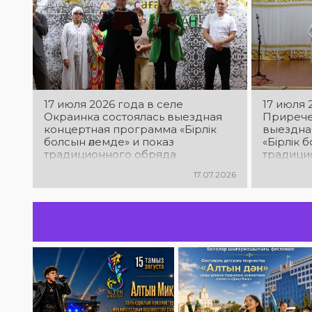
17 июля 2026 года в селе
17 июля 
Окраинка состоялась выездная
Прирече
концертная программа «Бірлік
выездна
болсын әлемде» и показ
«Бірлік 
традиционного обряда
традици
«Беташар», которую провёл
«Беташа
17.07.2026
творческий коллектив районного
творчес
Дома культуры
Дома ку