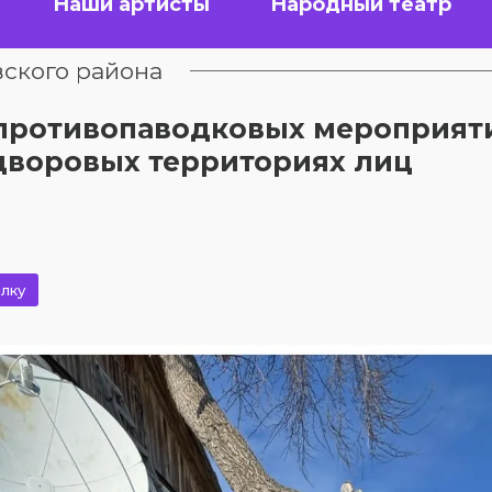
Наши артисты
Народный театр
ского района
х противопаводковых мероприят
 дворовых территориях лиц
лку