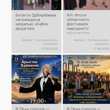
атмосфера!
праздничное
настроение!
Ботагоз Дубирбаева
КН: Итоги
награждена
областного
медалью «Еңбек
фестиваля
ардагері»
народного
творчества:
миллионы в культуру
Автор: г. Костанай дом
Автор: г. Костанай дом
культуры
культуры
01.08.2026
01.08.2026
В День города —
В День города —