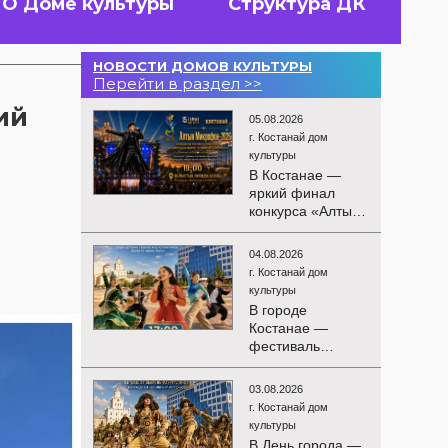
О Доме культуры
Структура ДК
НОВОСТИ ДОМОВ КУЛЬТУРЫ
Перейти в раздел >>
ий
05.08.2026
г. Костанай дом
культуры
В Костанае —
яркий финал
конкурса «Алтын
Микрофон-2026»!
15 августа
04.08.2026
состоятся
г. Костанай дом
церемония
культуры
награждения
В городе
победителей и
Костанае —
гала-концерт
фестиваль
Международного
детского
конкурса
творчества
вокалистов! Вас
03.08.2026
«Алтын дән»! 15
ждут яркие
г. Костанай дом
августа на
выступления
культуры
площади
лучших
В День города —