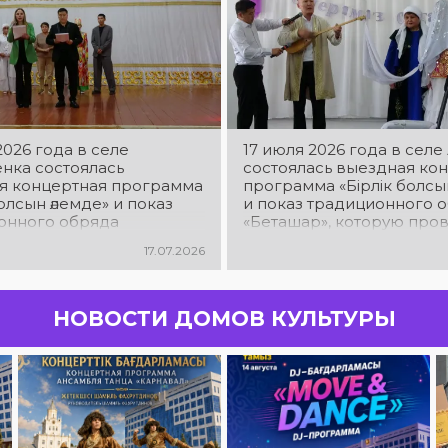
2026 года в селе
17 июля 2026 года в сел
нка состоялась
состоялась выездная ко
я концертная программа
программа «Бірлік болсы
болсын әлемде» и показ
и показ традиционного 
онного обряда
«Беташар», которую про
р», которую провёл
творческий коллектив р
17.07.2026
кий коллектив районного
Дома культуры
льтуры
НОВОСТИ ДОМОВ КУЛЬТУРЫ