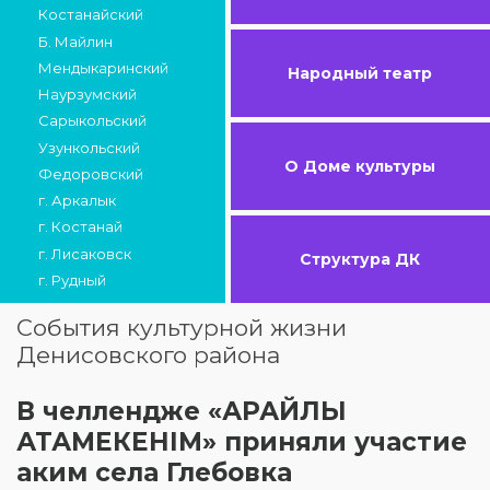
Костанайский
Б. Майлин
Мендыкаринский
Народный театр
Наурзумский
Сарыкольский
Узункольский
О Доме культуры
Федоровский
г. Аркалык
г. Костанай
г. Лисаковск
Структура ДК
г. Рудный
События культурной жизни
Денисовского района
В челлендже «АРАЙЛЫ
АТАМЕКЕНІМ» приняли участие
аким села Глебовка