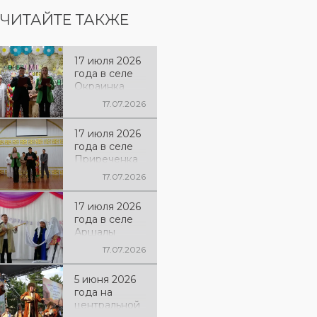
ЧИТАЙТЕ ТАКЖЕ
17 июля 2026
года в селе
Окраинка
состоялась
17.07.2026
выездная
концертная
17 июля 2026
программа
года в селе
«Бірлік
Приреченка
болсын
состоялась
әлемде» и
17.07.2026
выездная
показ
концертная
традиционно
17 июля 2026
программа
го обряда
года в селе
«Бірлік
«Беташар»,
Аршалы
болсын
которую
состоялась
әлемде» и
17.07.2026
провёл
выездная
показ
творческий
концертная
традиционно
коллектив
5 июня 2026
программа
го обряда
районного
года на
«Бірлік
«Беташар»,
Дома
центральной
болсын
которую
культуры