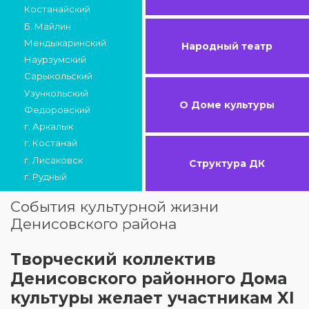
Костанайский
Б. Майлин
Мендыкаринский
Народный театр
Наурзумский
Сарыкольский
Узункольский
О Доме культуры
Федоровский
г. Аркалык
г. Костанай
г. Лисаковск
Структура ДК
г. Рудный
События культурной жизни
Денисовского района
Творческий коллектив
Денисовского районного Дома
культуры желает участникам XI