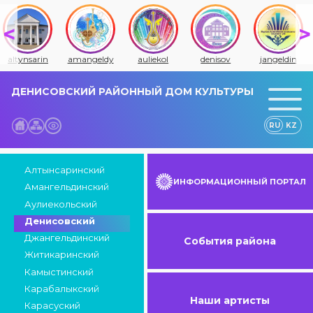
amangeldy
auliekol
denisov
jangeldin
jitiqara
ДЕНИСОВСКИЙ РАЙОННЫЙ ДОМ КУЛЬТУРЫ
RU
KZ
Алтынсаринский
ИНФОРМАЦИОННЫЙ ПОРТАЛ
Амангельдинский
Аулиекольский
Денисовский
Джангельдинский
События района
Житикаринский
Камыстинский
Карабалыкский
Наши артисты
Карасуский