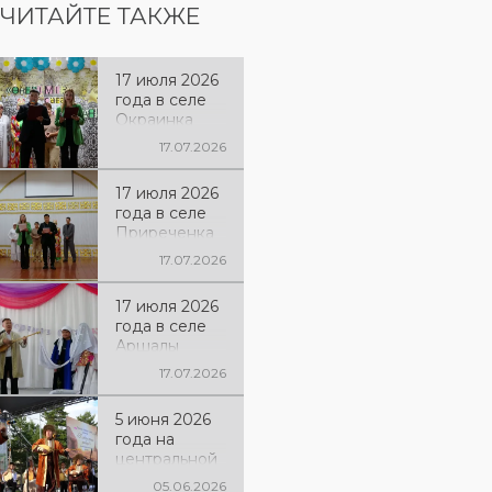
ЧИТАЙТЕ ТАКЖЕ
17 июля 2026
года в селе
Окраинка
состоялась
17.07.2026
выездная
концертная
17 июля 2026
программа
года в селе
«Бірлік
Приреченка
болсын
состоялась
әлемде» и
17.07.2026
выездная
показ
концертная
традиционно
17 июля 2026
программа
го обряда
года в селе
«Бірлік
«Беташар»,
Аршалы
болсын
которую
состоялась
әлемде» и
17.07.2026
провёл
выездная
показ
творческий
концертная
традиционно
коллектив
5 июня 2026
программа
го обряда
районного
года на
«Бірлік
«Беташар»,
Дома
центральной
болсын
которую
культуры
площади
әлемде» и
05.06.2026
провёл