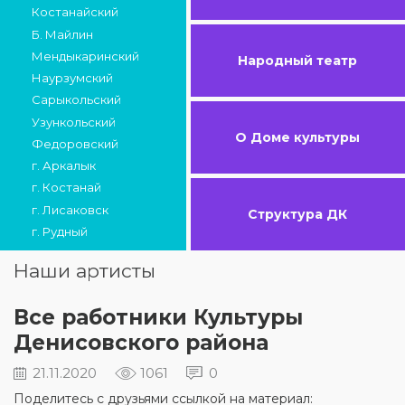
Костанайский
Б. Майлин
Мендыкаринский
Народный театр
Наурзумский
Сарыкольский
Узункольский
О Доме культуры
Федоровский
г. Аркалык
г. Костанай
г. Лисаковск
Структура ДК
г. Рудный
Наши артисты
Все работники Культуры
Денисовского района
21.11.2020
1061
0
Поделитесь с друзьями ссылкой на материал: