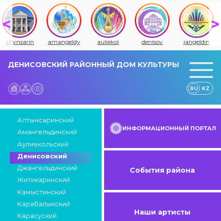
altynsarin
amangeldy
auliekol
denisov
jangeldin
ДЕНИСОВСКИЙ РАЙОННЫЙ ДОМ КУЛЬТУРЫ
RU
KZ
Алтынсаринский
ИНФОРМАЦИОННЫЙ ПОРТАЛ
Амангельдинский
Аулиекольский
Денисовский
Джангельдинский
События района
Житикаринский
Камыстинский
Карабалыкский
Наши артисты
Карасуский