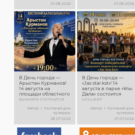
01.08.2026
01.08.2026
В День города —
В День города —
Арыстан Курманов!
«Jas star.kst»! 14
14 августа на
августа в парке «Ұлы
площади областного
Дала» состоится
акимата состоится
концерт
концертная
победителей
Автор: г. Костанай дом
Автор: г. Костанай дом
программа
городского
культуры
культуры
Арыстана
творческого
28.07.2026
27.07.2026
Курманова
конкурса «Jas
«Айналдым атыңнан,
star.kst»! Вас ждут
Қостанай»! Вас ждут
яркие выступления