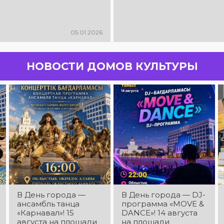
05.01.2026
НОВОСТИ ДОМОВ КУЛЬТУРЫ
В День города —
В День города — DJ-
ансамбль танца
программа «MOVE &
«Карнавал»! 15
DANCE»! 14 августа
августа на площади
на площади