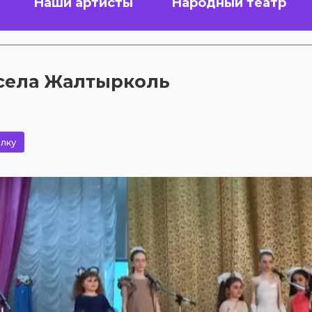
Наши артисты
Народный театр
 села Жалтырколь
лку