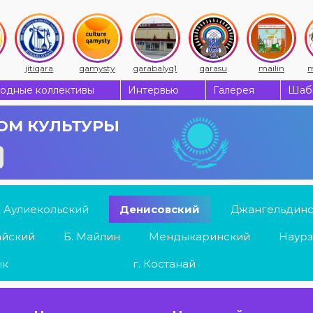
jitiqara
qamysty
qarabalyq1
qarasu
mailin
m
одные коллективы
Интервью
Галерея
Шабы
ОМ КУЛЬТУРЫ
Аулиекольский
Денисовский
Джангельдин
айский
Б. Майлин
Мендыкаринский
Наурз
ык
г. Костанай