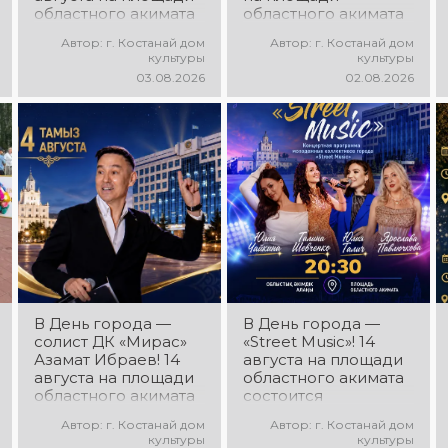
областного акимата
областного акимата
состоится
состоится
Автор: г. Костанай дом
Автор: г. Костанай дом
концертная
праздничная DJ-
культуры
культуры
программа
программа! Вас ждут
03.08.2026
02.08.2026
ансамбля танца
современные
«Карнавал»!
музыкальные хиты,
Руководитель
зажигательные
ансамбля — Шамиль
ритмы, мощная
Фахрутдинов. Вас
энергия и яркие
ждут зрелищные
эмоции!
хореографические
постановки, яркие
образы,
зажигательные
ритмы и
праздничное
настроение!
В День города —
В День города —
солист ДК «Мирас»
«Street Music»! 14
Азамат Ибраев! 14
августа на площади
августа на площади
областного акимата
областного акимата
состоится
состоится
концертная
Автор: г. Костанай дом
Автор: г. Костанай дом
концертная
программа
культуры
культуры