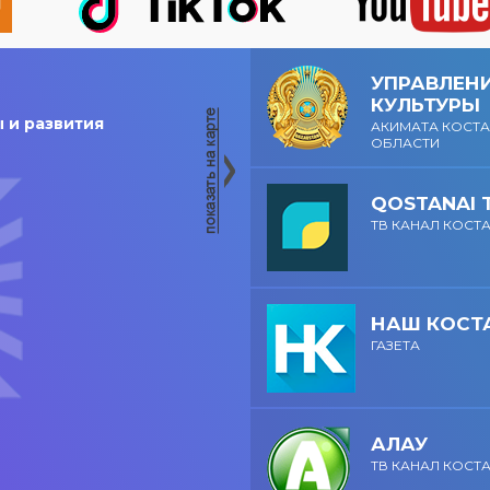
родном городе,
ждут живая музыка,
яркие выступления и
яркие выступления и
праздничная
праздничное
атмосфера!
настроение!
УПРАВЛЕН
КУЛЬТУРЫ
 и развития
АКИМАТА КОСТ
ОБЛАСТИ
QOSTANAI 
ТВ КАНАЛ КОСТ
НАШ КОСТ
ГАЗЕТА
АЛАУ
ТВ КАНАЛ КОСТ