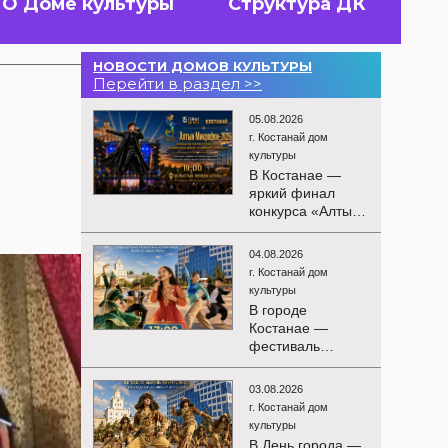
О Доме культуры
Структура ДК
НОВОСТИ ДОМОВ КУЛЬТУРЫ
Перейти в раздел >>
05.08.2026
г. Костанай дом
культуры
В Костанае —
яркий финал
конкурса «Алтын
Микрофон-2026»!
15 августа
04.08.2026
состоятся
г. Костанай дом
церемония
культуры
награждения
В городе
победителей и
Костанае —
гала-концерт
фестиваль
Международного
детского
конкурса
творчества
вокалистов! Вас
03.08.2026
«Алтын дән»! 15
ждут яркие
г. Костанай дом
августа на
выступления
культуры
площади
лучших
В День города —