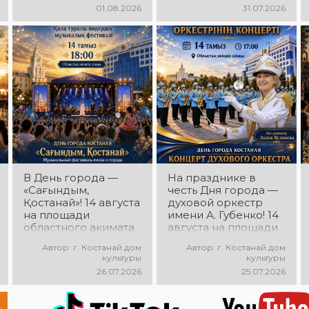
программа Азамата
молодёжных
01.08.2026
31.07.2026
Ибраева! Вас ждут
коллективов города
любимые песни,
«Street Music»! Вас
яркое выступление,
ждут современная
мощная энергия и
музыка, яркие
праздничное
выступления,
настроение!
мощная энергия и
праздничное
настроение!
В День города —
На празднике в
«Сағындым,
честь Дня города —
Қостанай»! 14 августа
духовой оркестр
на площади
имени А. Губенко! 14
областного акимата
августа на площади
состоится
областного акимата
Автор: г. Костанай дом
Автор: г. Костанай дом
музыкальный
состоится
культуры
культуры
фестиваль песен о
праздничный
26.07.2026
25.07.2026
городе «Сағындым,
концерт оркестра.
Қостанай»! Вас ждут
Главный дирижёр —
прекрасные песни о
Лилия Ислямова. Вас