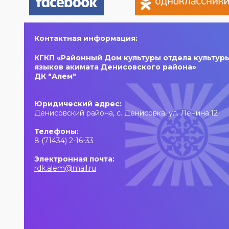
любимые песни,
молодых талантов,
яркое выступление
современные песни,
и праздничное
мощная энергия и
настроение!
праздничное
Контактная информация:
настроение!
КГКП «Районный Дом культуры отдела культуры
языков акимата Денисовского района»
ДК "Алем"
Юридический адрес:
Денисовский района, с. Денисовка, ул. Ленина,12
Телефоны:
8 (71434) 2-16-33
Электронная почта:
rdk.alem@mail.ru