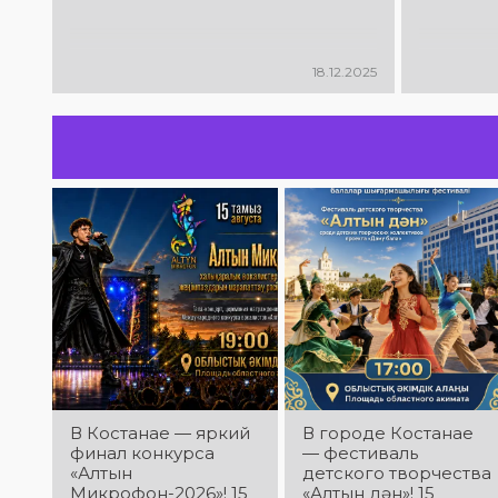
18.12.2025
В Костанае — яркий
В городе Костанае
финал конкурса
— фестиваль
«Алтын
детского творчества
Микрофон-2026»! 15
«Алтын дән»! 15