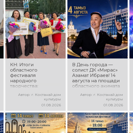
коллективов
Руководитель
проекта «Даму бала»!
ансамбля — Шамиль
Вас ждут яркие
Фахрутдинов. Вас
выступления юных
ждут зрелищные
талантов,
хореографические
прекрасные песни,
постановки, яркие
зажигательные
образы,
танцы и
зажигательные
праздничное
ритмы и
настроение!
праздничное
настроение!
КН: Итоги
В День города —
областного
солист ДК «Мирас»
фестиваля
Азамат Ибраев! 14
народного
августа на площади
творчества:
областного акимата
миллионы в культуру
состоится
Автор: г. Костанай дом
Автор: г. Костанай дом
концертная
культуры
культуры
программа Азамата
01.08.2026
01.08.2026
Ибраева! Вас ждут
любимые песни,
яркое выступление,
мощная энергия и
праздничное