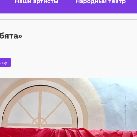
Наши артисты
Народный театр
бята»
лку