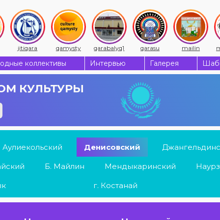
jitiqara
qamysty
qarabalyq1
qarasu
mailin
m
одные коллективы
Интервью
Галерея
Шабы
ОМ КУЛЬТУРЫ
Аулиекольский
Денисовский
Джангельдин
айский
Б. Майлин
Мендыкаринский
Наурз
ык
г. Костанай