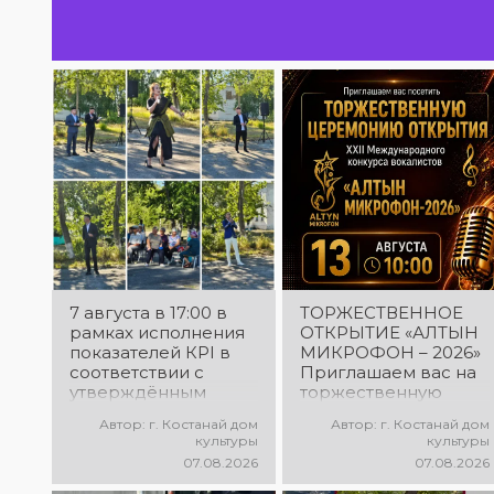
7 августа в 17:00 в
ТОРЖЕСТВЕННОЕ
рамках исполнения
ОТКРЫТИЕ «АЛТЫН
показателей КРІ в
МИКРОФОН – 2026»
соответствии с
Приглашаем вас на
утверждённым
торжественную
планом состоялся
церемонию
Автор: г. Костанай дом
Автор: г. Костанай дом
выездной концерт
открытия XXII
культуры
культуры
посвященной
Международного
07.08.2026
07.08.2026
экологической
конкурса
акции «Таза
вокалистов «Алтын