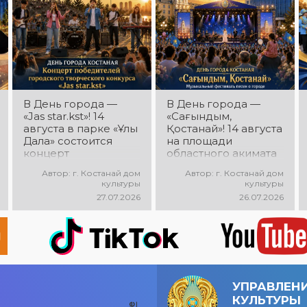
настроение!
В День города —
В День города —
«Jas star.kst»! 14
«Сағындым,
августа в парке «Ұлы
Қостанай»! 14 августа
Дала» состоится
на площади
концерт
областного акимата
победителей
состоится
Автор: г. Костанай дом
Автор: г. Костанай дом
городского
музыкальный
культуры
культуры
творческого
фестиваль песен о
27.07.2026
26.07.2026
конкурса «Jas
городе «Сағындым,
star.kst»! Вас ждут
Қостанай»! Вас ждут
яркие выступления
прекрасные песни о
молодых талантов,
родном городе,
современные песни,
яркие выступления и
мощная энергия и
праздничная
праздничное
атмосфера!
УПРАВЛЕН
настроение!
КУЛЬТУРЫ