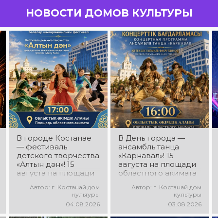
НОВОСТИ ДОМОВ КУЛЬТУРЫ
В городе Костанае
В День города —
— фестиваль
ансамбль танца
детского творчества
«Карнавал»! 15
«Алтын дән»! 15
августа на площади
августа на площади
областного акимата
областного акимата
состоится
Автор: г. Костанай дом
Автор: г. Костанай дом
состоится фестиваль
концертная
культуры
культуры
«Алтын дән» с
программа
04.08.2026
03.08.2026
участием детских
ансамбля танца
творческих
«Карнавал»!