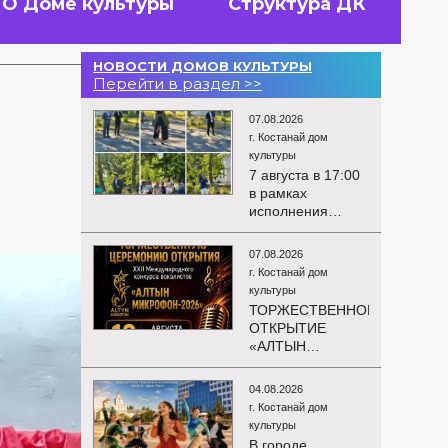
О Доме культуры
Структура ДК
НОВОСТИ ДОМОВ КУЛЬТУРЫ
Перейти в раздел >>
07.08.2026
г. Костанай дом
культуры
7 августа в 17:00
в рамках
исполнения
показателей КРІ в
соответствии с
07.08.2026
утверждённым
г. Костанай дом
планом
культуры
состоялся
ТОРЖЕСТВЕННОЕ
выездной концерт
ОТКРЫТИЕ
посвященной
«АЛТЫН
экологической
МИКРОФОН –
акции «Таза
2026»
Казахстан». в
04.08.2026
Приглашаем вас
Мендыкаринский
г. Костанай дом
на
район (п. Красная
культуры
торжественную
Пресня)
В городе