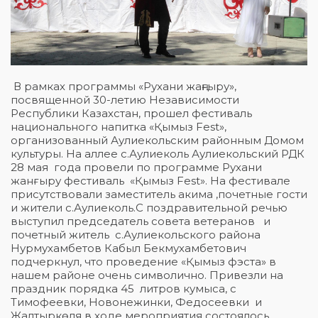
В рамках программы «Рухани жаңғыру»,
посвященной 30-летию Независимости
Республики Казахстан, прошел фестиваль
национального напитка «Қымыз Fest»,
организованный Аулиекольским районным Домом
культуры. На аллее с.Аулиеколь Аулиекольский РДК
28 мая года провели по программе Рухани
жанғыру фестиваль «Қымыз Fest». На фестивале
присутствовали заместитель акима ,почетные гости
и жители с.Аулиеколь.С поздравительной речью
выступил председатель совета ветеранов и
почетный житель с.Аулиекольского района
Нурмухамбетов Кабыл Бекмухамбетович
подчеркнул, что проведение «Қымыз фэста» в
нашем районе очень символично. Привезли на
праздник порядка 45 литров кумыса, с
Тимофеевки, Новонежинки, Федосеевки и
Жалтыркөля в ходе мероприятия состоялось