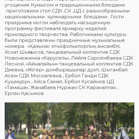
угощение Кумысом и традиционными блюдами.
приготовили стол СДК ,СК ,ЦД с разнообразными
национальными кулинарными блюдами. Гости
праздника могли наблюдать насыщенную
программу фестиваля ярмарку-изделий
прикладного творчества. Работниками культуры
были представлены праздничные музыкальные
номера. «Қазына» этнофольклорлық ансамблі,
Асхат Шыңғысов, танцевальный коллектив СДК
Новонежинка «Карусель», Ляйля Сәрсембаева СДК
Лесной, «Айналайын» танцевальный коллектив СДК
Диевка, «Жігер» домбырашылар дуэті, Шыганбай
Асем СДК Москалевка , Ербол Ганди СДК
Кушмурун , Айса Самал, Ербол Кусайнов ЦД
«Тамаша», Жанабаев Нұржан СК Каракалпак ,
Ерлан Қасымов.