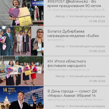
#REPOST @kstnews.kz - Во
время празднования 90-летия
со дня основания Костанайской
области подвели итоги 38-го
Автор: г. Костанай дом культуры
фестиваля самодеятельного
01.08.2026
народного творчества
Ботагоз Дубирбаева
награждена медалью «Еңбек
ардагері»
Автор: г. Костанай дом культуры
01.08.2026
КН: Итоги областного
фестиваля народного
творчества: миллионы в
культуру
Автор: г. Костанай дом культуры
01.08.2026
В День города — солист ДК
«Мирас» Азамат Ибраев! 14
августа на площади областного
акимата состоится концертная
Автор: г. Костанай дом культуры
программа Азамата Ибраева!