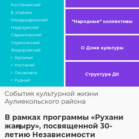
Костанайский
Б. Майлин
Мендыкаринский
"Народные" коллективы
Наурзумский
Сарыкольский
Узункольский
О Доме культуры
Федоровский
г. Аркалык
г. Костанай
г. Лисаковск
Структура ДК
г. Рудный
События культурной жизни
Аулиекольского района
В рамках программы «Рухани
жаңғыру», посвященной 30-
летию Независимости