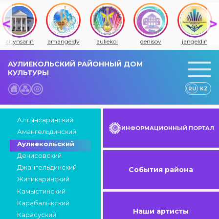
altynsarin
amangeldy
auliekol
denisov
jangeldin
АУЛИЕКОЛЬСКИЙ РАЙОННЫЙ ДОМ
КУЛЬТУРЫ
RU
KZ
Алтынсаринский
ИНФОРМАЦИОННЫЙ ПОРТАЛ
Амангельдинский
Аулиекольский
Денисовский
Джангельдинский
События района
Житикаринский
Камыстинский
Карабалыкский
Наши артисты
Карасуский