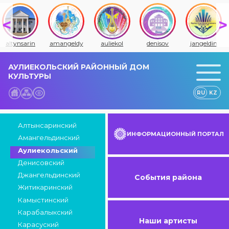
altynsarin
amangeldy
auliekol
denisov
jangeldin
АУЛИЕКОЛЬСКИЙ РАЙОННЫЙ ДОМ
КУЛЬТУРЫ
RU
KZ
Алтынсаринский
ИНФОРМАЦИОННЫЙ ПОРТАЛ
Амангельдинский
Аулиекольский
Денисовский
Джангельдинский
События района
Житикаринский
Камыстинский
Карабалыкский
Наши артисты
Карасуский