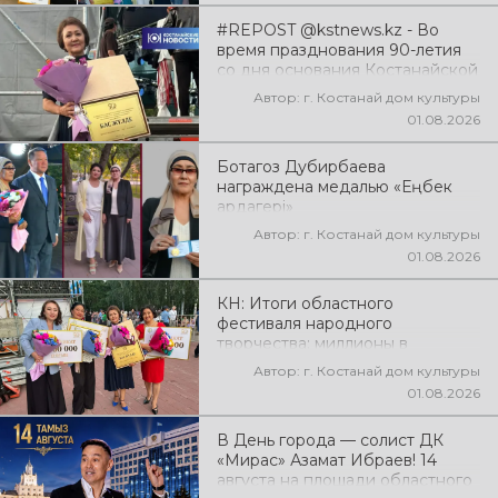
#REPOST @kstnews.kz - Во
время празднования 90-летия
со дня основания Костанайской
области подвели итоги 38-го
Автор: г. Костанай дом культуры
фестиваля самодеятельного
01.08.2026
народного творчества
Ботагоз Дубирбаева
награждена медалью «Еңбек
ардагері»
Автор: г. Костанай дом культуры
01.08.2026
КН: Итоги областного
фестиваля народного
творчества: миллионы в
культуру
Автор: г. Костанай дом культуры
01.08.2026
В День города — солист ДК
«Мирас» Азамат Ибраев! 14
августа на площади областного