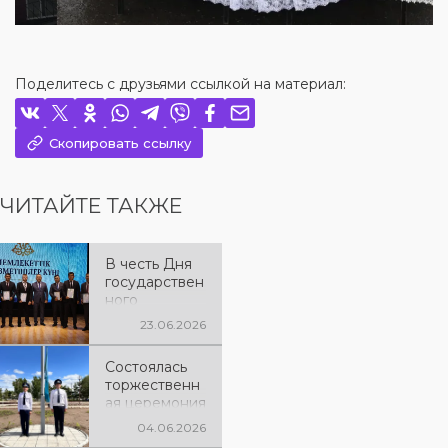
Поделитесь с друзьями ссылкой на материал:
Скопировать ссылку
ЧИТАЙТЕ ТАКЖЕ
В честь Дня
государствен
ного
служащего
23.06.2026
Республики
Казахстан и
Состоялась
Дня полиции
торжественн
состоялось
ая церемония
торжественн
поднятия
ое
04.06.2026
Государствен
праздничное