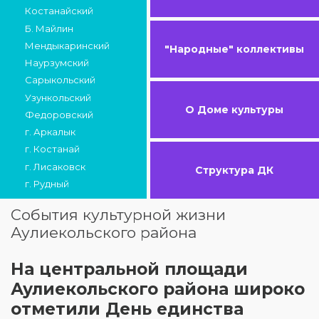
Костанайский
Б. Майлин
Мендыкаринский
"Народные" коллективы
Наурзумский
Сарыкольский
Узункольский
О Доме культуры
Федоровский
г. Аркалык
г. Костанай
г. Лисаковск
Структура ДК
г. Рудный
События культурной жизни
Аулиекольского района
На центральной площади
Аулиекольского района широко
отметили День единства