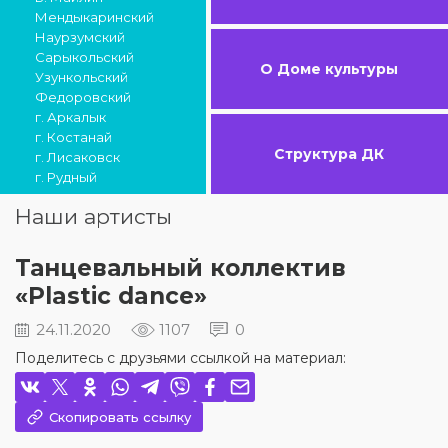
Мендыкаринский
Наурзумский
Сарыкольский
О Доме культуры
Узункольский
Федоровский
г. Аркалык
г. Костанай
Структура ДК
г. Лисаковск
г. Рудный
Наши артисты
Танцевальный коллектив
«Plastic dance»
24.11.2020
1107
0
Поделитесь с друзьями ссылкой на материал:
Скопировать ссылку