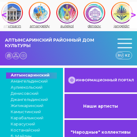
altynsarin
amangeldy
auliekol
denisov
jangeldin
АЛТЫНСАРИНСКИЙ РАЙОННЫЙ ДОМ
КУЛЬТУРЫ
RU
KZ
Алтынсаринский
ИНФОРМАЦИОННЫЙ ПОРТАЛ
Амангельдинский
Аулиекольский
Денисовский
Джангельдинский
Житикаринский
Наши артисты
Камыстинский
Карабалыкский
Карасуский
Костанайский
"Народные" коллективы
Б. Майлин