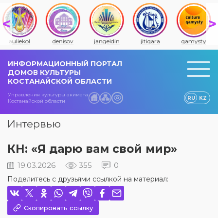
auliekol
denisov
jangeldin
jitiqara
qamysty
ИНФОРМАЦИОННЫЙ ПОРТАЛ
ДОМОВ КУЛЬТУРЫ
КОСТАНАЙСКОЙ ОБЛАСТИ
Управления культуры акимата
RU
KZ
Костанайской области
Интервью
КН: «Я дарю вам свой мир»
19.03.2026
355
0
Поделитесь с друзьями ссылкой на материал:
Скопировать ссылку