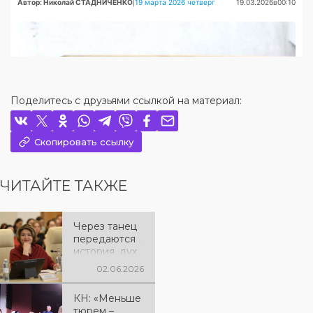
Поделитесь с друзьями ссылкой на материал:
Скопировать ссылку
ЧИТАЙТЕ ТАКЖЕ
Через танец
передаются
история, дух
и культурное
02.06.2026
наследие
народа» —
КН: «Меньше
Салтанат
тюрем –