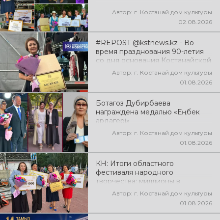
Автор: г. Костанай дом культуры
02.08.2026
#REPOST @kstnews.kz - Во
время празднования 90-летия
со дня основания Костанайской
области подвели итоги 38-го
Автор: г. Костанай дом культуры
фестиваля самодеятельного
01.08.2026
народного творчества
Ботагоз Дубирбаева
награждена медалью «Еңбек
ардагері»
Автор: г. Костанай дом культуры
01.08.2026
КН: Итоги областного
фестиваля народного
творчества: миллионы в
культуру
Автор: г. Костанай дом культуры
01.08.2026