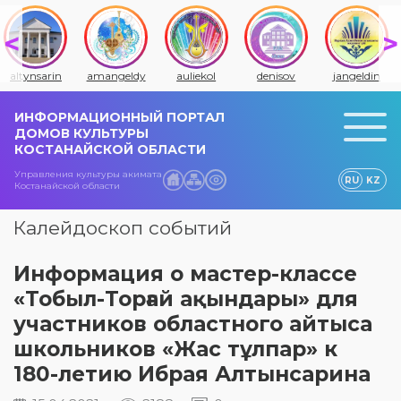
amangeldy
auliekol
denisov
jangeldin
jitiqara
ИНФОРМАЦИОННЫЙ ПОРТАЛ
ДОМОВ КУЛЬТУРЫ
КОСТАНАЙСКОЙ ОБЛАСТИ
Управления культуры акимата
RU
KZ
Костанайской области
Калейдоскоп событий
Информация о мастер-классе
«Тобыл-Торғай ақындары» для
участников областного айтыса
школьников «Жас тұлпар» к
180-летию Ибрая Алтынсарина