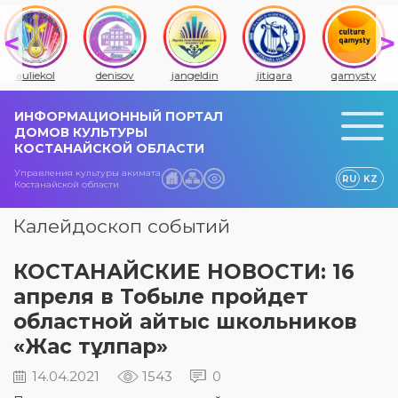
auliekol
denisov
jangeldin
jitiqara
qamysty
ИНФОРМАЦИОННЫЙ ПОРТАЛ
ДОМОВ КУЛЬТУРЫ
КОСТАНАЙСКОЙ ОБЛАСТИ
Управления культуры акимата
RU
KZ
Костанайской области
Калейдоскоп событий
КОСТАНАЙСКИЕ НОВОСТИ: 16
апреля в Тобыле пройдет
областной айтыс школьников
«Жас тұлпар»
14.04.2021
1543
0