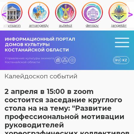
altynsarin
amangeldy
auliekol
denisov
jangeldin
ИНФОРМАЦИОННЫЙ ПОРТАЛ
ДОМОВ КУЛЬТУРЫ
КОСТАНАЙСКОЙ ОБЛАСТИ
Управления культуры акимата
RU
KZ
Костанайской области
Калейдоскоп событий
2 апреля в 15:00 в zoom
состоится заседание круглого
стола на на тему: "Развитие
профессиональной мотивации
руководителей
хореографических коллективов