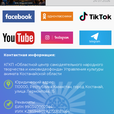
24.07.2026
ждут любимые песни, живая
музыка, яркие эмоции и
праздничное настроение!
Контактная информация:
КГКП «Областной центр самодеятельного народного
творчества и киновидеофонда» Управления культуры
акимата Костанайской области
Юридический адрес:
110000, Республика Казахстан, город Костанай,
улица Лермонтова, 15
Реквизиты:
БИН 990340002744
ИИК KZ8594807KZT22031664