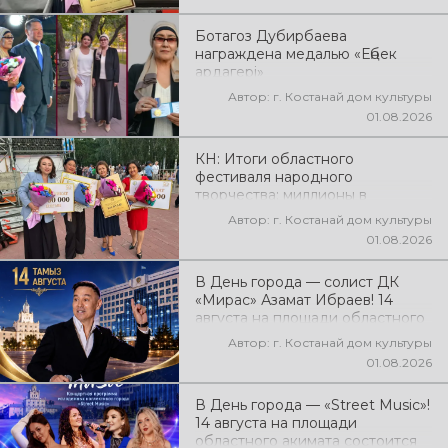
народного творчества
Ботагоз Дубирбаева
награждена медалью «Еңбек
ардагері»
Автор: г. Костанай дом культуры
01.08.2026
КН: Итоги областного
фестиваля народного
творчества: миллионы в
культуру
Автор: г. Костанай дом культуры
01.08.2026
В День города — солист ДК
«Мирас» Азамат Ибраев! 14
августа на площади областного
акимата состоится концертная
Автор: г. Костанай дом культуры
программа Азамата Ибраева!
01.08.2026
Вас ждут любимые песни,
яркое выступление, мощная
В День города — «Street Music»!
энергия и праздничное
14 августа на площади
настроение!
областного акимата состоится