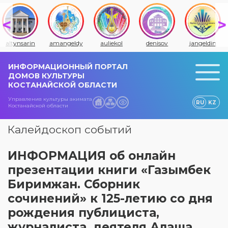
altynsarin
amangeldy
auliekol
denisov
jangeldin
ИНФОРМАЦИОННЫЙ ПОРТАЛ
ДОМОВ КУЛЬТУРЫ
КОСТАНАЙСКОЙ ОБЛАСТИ
Управления культуры акимата
RU
KZ
Костанайской области
Калейдоскоп событий
ИНФОРМАЦИЯ об онлайн
презентации книги «Газымбек
Биримжан. Сборник
сочинений» к 125-летию со дня
рождения публициста,
журналиста, деятеля Алаша