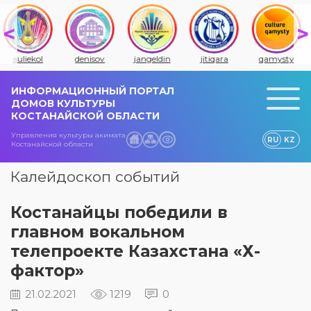
auliekol
denisov
jangeldin
jitiqara
qamysty
ИНФОРМАЦИОННЫЙ ПОРТАЛ
ДОМОВ КУЛЬТУРЫ
КОСТАНАЙСКОЙ ОБЛАСТИ
Управления культуры акимата
RU
KZ
Костанайской области
Калейдоскоп событий
Костанайцы победили в
главном вокальном
телепроекте Казахстана «Х-
фактор»
21.02.2021
1219
0