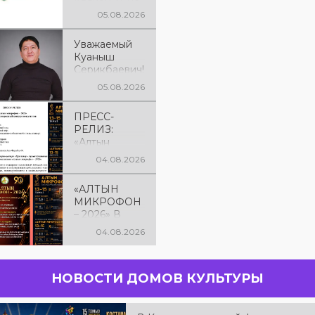
рядок
05.08.2026
Уважаемый
Куаныш
Серикбаевич!
От всей
05.08.2026
души
поздравляем
ПРЕСС-
Вас с днём
РЕЛИЗ:
рождения!
«Алтын
микрофон –
04.08.2026
2026» XXIІ
Международ
«АЛТЫН
ный конкурс
МИКРОФОН
вокалистов
– 2026» В
КОСТАНАЕ! С
04.08.2026
13 по 15
августа в
городе
НОВОСТИ ДОМОВ КУЛЬТУРЫ
Костанае
состоится
XXII