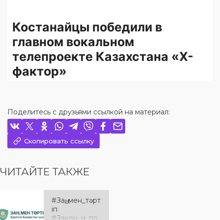
Поделитесь с друзьями ссылкой на материал:
Скопировать ссылку
ЧИТАЙТЕ ТАКЖЕ
#Заң_мен_тәрт
іп
#Закон_и_по