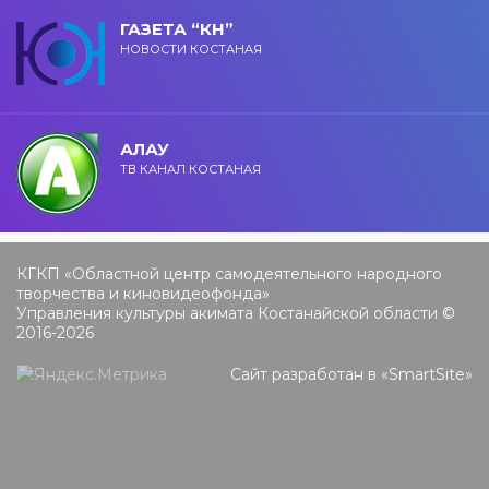
ГАЗЕТА “КН”
НОВОСТИ КОСТАНАЯ
АЛАУ
ТВ КАНАЛ КОСТАНАЯ
КГКП «Областной центр самодеятельного народного
творчества и киновидеофонда»
Управления культуры акимата Костанайской области ©
2016-2026
Сайт разработан в «
SmartSite
»