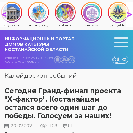
altynsarin
amangeldy
auliekol
denisov
jangeldin
ИНФОРМАЦИОННЫЙ ПОРТАЛ
ДОМОВ КУЛЬТУРЫ
КОСТАНАЙСКОЙ ОБЛАСТИ
Управления культуры акимата
RU
KZ
Костанайской области
Калейдоскоп событий
Сегодня Гранд-финал проекта
"Х-фактор". Костанайцам
остался всего один шаг до
победы. Голосуем за наших!
20.02.2021
1168
1