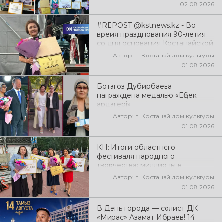
02.08.2026
#REPOST @kstnews.kz - Во
время празднования 90-летия
со дня основания Костанайской
области подвели итоги 38-го
Автор: г. Костанай дом культуры
фестиваля самодеятельного
01.08.2026
народного творчества
Ботагоз Дубирбаева
награждена медалью «Еңбек
ардагері»
Автор: г. Костанай дом культуры
01.08.2026
КН: Итоги областного
фестиваля народного
творчества: миллионы в
культуру
Автор: г. Костанай дом культуры
01.08.2026
В День города — солист ДК
«Мирас» Азамат Ибраев! 14