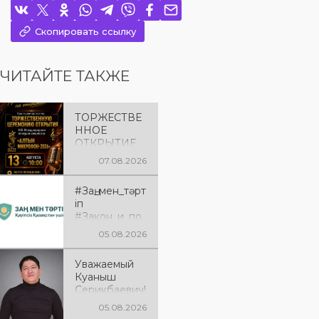
Скопировать ссылку
ЧИТАЙТЕ ТАКЖЕ
ТОРЖЕСТВЕ
ННОЕ
ОТКРЫТИЕ
«АЛТЫН
07.08.2026
МИКРОФОН
– 2026»
#Заң_мен_тәрт
Приглашаем
іп
вас на
#Закон_и_по
торжественн
рядок
ую
05.08.2026
церемонию
открытия XXII
Уважаемый
Международ
Куаныш
ного
Серикбаевич!
конкурса
От всей
05.08.2026
вокалистов
души