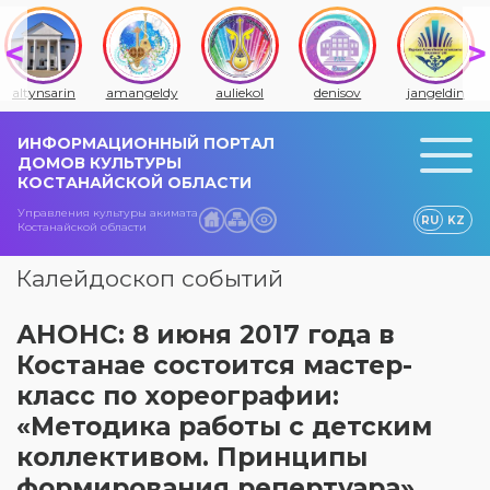
altynsarin
amangeldy
auliekol
denisov
jangeldin
ИНФОРМАЦИОННЫЙ ПОРТАЛ
ДОМОВ КУЛЬТУРЫ
КОСТАНАЙСКОЙ ОБЛАСТИ
Управления культуры акимата
RU
KZ
Костанайской области
Калейдоскоп событий
АНОНС: 8 июня 2017 года в
Костанае состоится мастер-
класс по хореографии:
«Методика работы с детским
коллективом. Принципы
формирования репертуара»