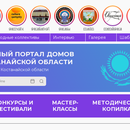
qamysty
qarabalyq1
qarasu
mailin
mendiqara
одные коллективы
Интервью
Галерея
Шабы
ЫЙ ПОРТАЛ
ДОМОВ
АНАЙСКОЙ ОБЛАСТИ
 Костанайской области
ОНКУРСЫ И
МАСТЕР-
МЕТОДИЧЕС
ЕСТИВАЛИ
КЛАССЫ
КОПИЛК