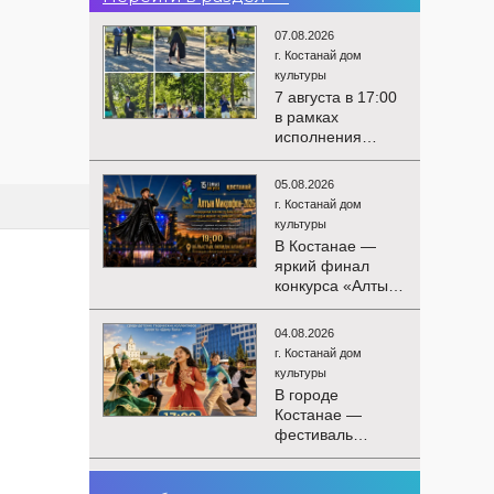
07.08.2026
г. Костанай дом
культуры
7 августа в 17:00
в рамках
исполнения
показателей КРІ в
соответствии с
05.08.2026
утверждённым
г. Костанай дом
планом
культуры
состоялся
В Костанае —
выездной концерт
яркий финал
посвященной
конкурса «Алтын
экологической
Микрофон-2026»!
акции «Таза
15 августа
Казахстан». в
04.08.2026
состоятся
Мендыкаринский
г. Костанай дом
церемония
район (п. Красная
культуры
награждения
Пресня)
В городе
победителей и
Костанае —
гала-концерт
фестиваль
Международного
детского
конкурса
творчества
вокалистов! Вас
03.08.2026