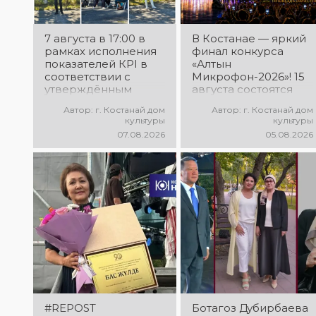
7 августа в 17:00 в
В Костанае — яркий
рамках исполнения
финал конкурса
показателей КРІ в
«Алтын
соответствии с
Микрофон-2026»! 15
утверждённым
августа состоятся
планом состоялся
церемония
Автор: г. Костанай дом
Автор: г. Костанай дом
выездной концерт
награждения
культуры
культуры
посвященной
победителей и гала-
07.08.2026
05.08.2026
экологической
концерт
акции «Таза
Международного
Казахстан». в
конкурса
Мендыкаринский
вокалистов! Вас
район (п. Красная
ждут яркие
Пресня)
выступления лучших
исполнителей,
незабываемые
эмоции и особая
праздничная
атмосфера!
#REPOST
Ботагоз Дубирбаева