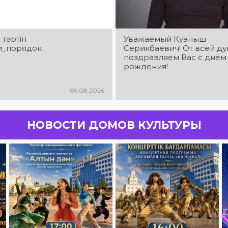
_тәртіп
Уважаемый Куаныш
и_порядок
Серикбаевич! От всей д
поздравляем Вас с днём
рождения!
05.08.2026
НОВОСТИ ДОМОВ КУЛЬТУРЫ