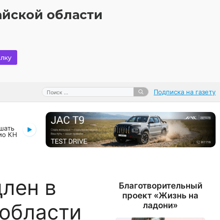
айской области
лку