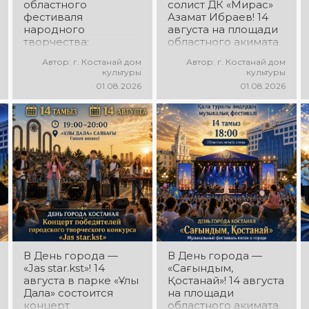
областного
солист ДК «Мирас»
фестиваля
Азамат Ибраев! 14
народного
августа на площади
творчества:
областного акимата
миллионы в культуру
состоится
Автор: г. Костанай дом
Автор: г. Костанай дом
концертная
культуры
культуры
программа Азамата
01.08.2026
01.08.2026
Ибраева! Вас ждут
любимые песни,
яркое выступление,
мощная энергия и
праздничное
настроение!
В День города —
В День города —
«Jas star.kst»! 14
«Сағындым,
августа в парке «Ұлы
Қостанай»! 14 августа
Дала» состоится
на площади
концерт
областного акимата