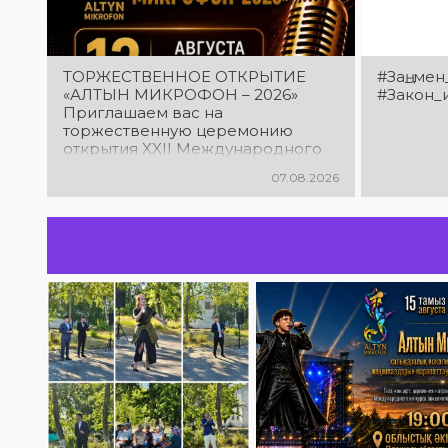
ТОРЖЕСТВЕННОЕ ОТКРЫТИЕ
#Заң_мен
«АЛТЫН МИКРОФОН – 2026»
#Закон_
Приглашаем вас на
торжественную церемонию
открытия XXII Международного
конкурса вокалистов «Алтын
07.08.2026
микрофон – 2026»! В этот день
талантливые исполнители из
разных стран встретятся на
одной площадке, чтобы открыть
яркий праздник музыки и
творчества. Станьте свидетелями
начала большого вокального
состязания! Приходите
поддержать талантливых
исполнителей!