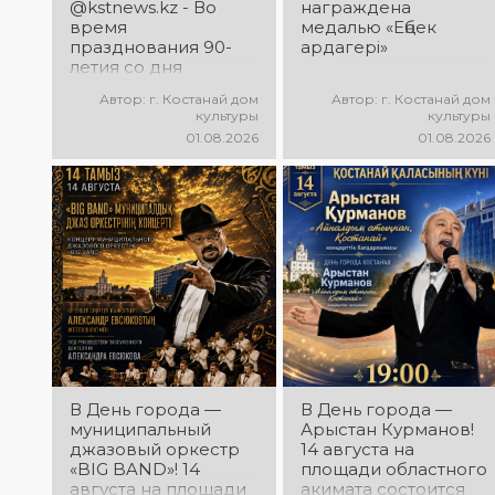
@kstnews.kz - Во
награждена
время
медалью «Еңбек
празднования 90-
ардагері»
летия со дня
основания
Автор: г. Костанай дом
Автор: г. Костанай дом
Костанайской
культуры
культуры
области подвели
01.08.2026
01.08.2026
итоги 38-го
фестиваля
самодеятельного
народного
творчества
В День города —
В День города —
муниципальный
Арыстан Курманов!
джазовый оркестр
14 августа на
«BIG BAND»! 14
площади областного
августа на площади
акимата состоится