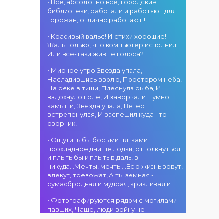
«Алтын дән»! 15
• Все, абсолютно все, городские
ждут яркие
г. Костанай дом
августа на
библиотеки, работали и работают для
выступления
культуры
площади
горожан, отлично работают !
лучших
В День города —
областного
исполнителей,
ансамбль танца
акимата
• Красивый вальс! И стихи хорошие!
незабываемые
«Карнавал»! 15
состоится
Жаль только, что компьютер исполнил.
эмоции и особая
августа на
фестиваль
Или все-таки живые голоса?
праздничная
площади
«Алтын дән» с
02.08.2026
атмосфера!
областного
• Мирное утро Звезда упала,
участием детских
г. Костанай дом
акимата
Насладившись вволю, Простором неба,
творческих
культуры
состоится
На реке в тиши, Плеснула рыба, И
коллективов
В День города —
концертная
вздохнуло поле, И заворчали шумно
проекта «Даму
DJ-программа
программа
камыши, Звезда упала, Ветер
бала»! Вас ждут
«MOVE &
ансамбля танца
встрепенулся, И заспешил куда - то
яркие
DANCE»! 14
«Карнавал»!
озорник,
выступления
августа на
Руководитель
02.08.2026
юных талантов,
площади
ансамбля —
г. Костанай дом
• Ощутить бы босыми пятками
прекрасные
областного
Шамиль
культуры
прохладное днище лодки, оттолкнуться
песни,
акимата
Фахрутдинов. Вас
Костанай
и плыть бы и плыть в даль, в
зажигательные
состоится
ждут зрелищные
завоевал Гран-
никуда...Мечты, мечты...Всю жизнь зовут,
танцы и
праздничная DJ-
хореографические
при
влекут, тревожат, А ты земная -
праздничное
программа! Вас
постановки, яркие
сумасбродная и мудрая, крикливая и
настроение!
ждут
образы,
современные
01.08.2026
зажигательные
• Фотографируются рядом с могилами
музыкальные
г. Костанай дом
ритмы и
павших, Чаще, люди войну не
хиты,
культуры
праздничное
познавшие... Что ж я поодаль стою и