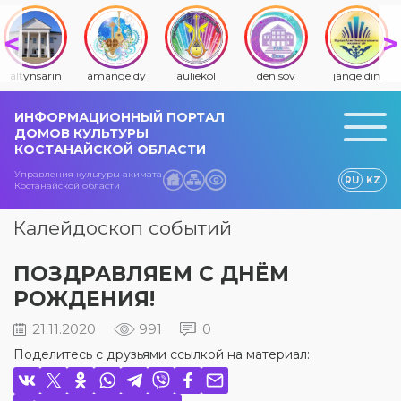
altynsarin
amangeldy
auliekol
denisov
jangeldin
ИНФОРМАЦИОННЫЙ ПОРТАЛ
ДОМОВ КУЛЬТУРЫ
КОСТАНАЙСКОЙ ОБЛАСТИ
Управления культуры акимата
RU
KZ
Костанайской области
Калейдоскоп событий
ПОЗДРАВЛЯЕМ С ДНЁМ
РОЖДЕНИЯ!
21.11.2020
991
0
Поделитесь с друзьями ссылкой на материал: