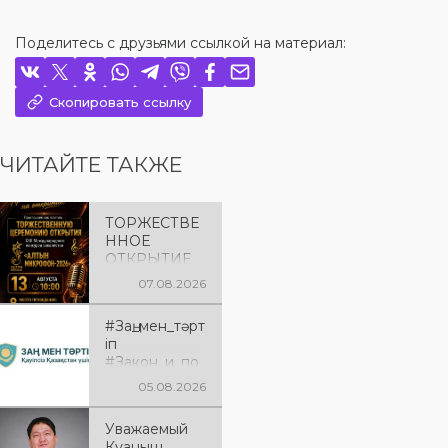
Поделитесь с друзьями ссылкой на материал:
Скопировать ссылку
ЧИТАЙТЕ ТАКЖЕ
ТОРЖЕСТВЕ
ННОЕ
ОТКРЫТИЕ
«АЛТЫН
07.08.2026
МИКРОФОН
– 2026»
#Заң_мен_тәрт
Приглашаем
іп
вас на
#Закон_и_по
торжественн
рядок
ую
05.08.2026
церемонию
открытия XXII
Уважаемый
Международ
Куаныш