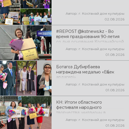
эмоции!
Автор: г. Костанай дом культуры
02.08.2026
#REPOST @kstnews.kz - Во
время празднования 90-летия
со дня основания Костанайской
области подвели итоги 38-го
Автор: г. Костанай дом культуры
фестиваля самодеятельного
01.08.2026
народного творчества
Ботагоз Дубирбаева
награждена медалью «Еңбек
ардагері»
Автор: г. Костанай дом культуры
01.08.2026
КН: Итоги областного
фестиваля народного
творчества: миллионы в
культуру
Автор: г. Костанай дом культуры
01.08.2026