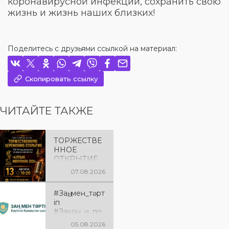
коронавирусной инфекции, сохранить свою
жизнь и жизнь наших близких!
Поделитесь с друзьями ссылкой на материал:
Скопировать ссылку
ЧИТАЙТЕ ТАКЖЕ
ТОРЖЕСТВЕ
ННОЕ
ОТКРЫТИЕ
«АЛТЫН
07.08.2026
МИКРОФОН
– 2026»
#Заң_мен_тәрт
Приглашаем
іп
вас на
#Закон_и_по
торжественн
рядок
ую
05.08.2026