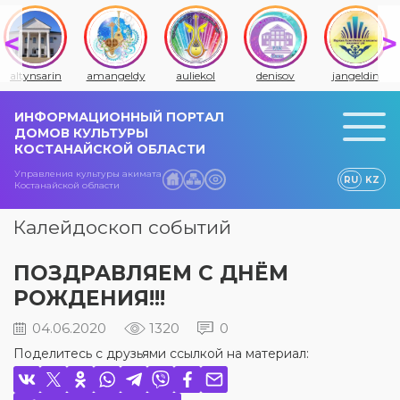
altynsarin
amangeldy
auliekol
denisov
jangeldin
ИНФОРМАЦИОННЫЙ ПОРТАЛ
ДОМОВ КУЛЬТУРЫ
КОСТАНАЙСКОЙ ОБЛАСТИ
Управления культуры акимата
RU
KZ
Костанайской области
Калейдоскоп событий
ПОЗДРАВЛЯЕМ С ДНЁМ
РОЖДЕНИЯ!!!
04.06.2020
1320
0
Поделитесь с друзьями ссылкой на материал: