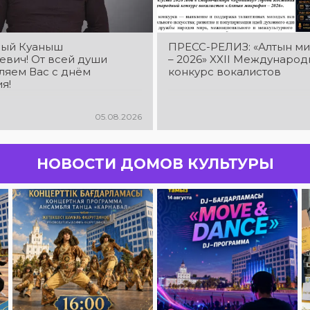
ый Куаныш
ПРЕСС-РЕЛИЗ: «Алтын м
евич! От всей души
– 2026» XXIІ Междунаро
ляем Вас с днём
конкурс вокалистов
я!
05.08.2026
НОВОСТИ ДОМОВ КУЛЬТУРЫ