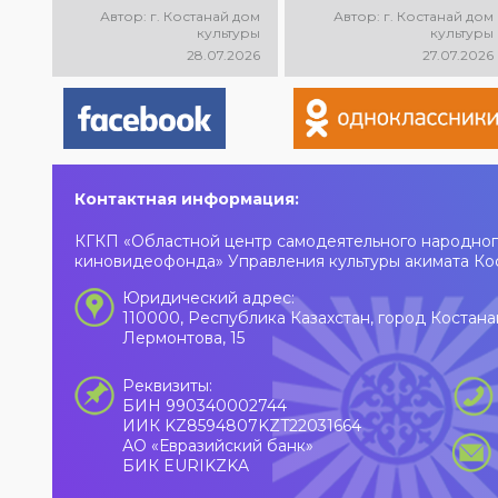
концертная
победителей
Автор: г. Костанай дом
Автор: г. Костанай дом
программа
городского
культуры
культуры
Арыстана
творческого
28.07.2026
27.07.2026
Курманова
конкурса «Jas
«Айналдым атыңнан,
star.kst»! Вас ждут
Қостанай»! Вас ждут
яркие выступления
любимые песни,
молодых талантов,
яркое выступление
современные песни,
и праздничное
мощная энергия и
настроение!
праздничное
Контактная информация:
настроение!
КГКП «Областной центр самодеятельного народног
киновидеофонда» Управления культуры акимата Ко
Юридический адрес:
110000, Республика Казахстан, город Костана
Лермонтова, 15
Реквизиты:
БИН 990340002744
ИИК KZ8594807KZT22031664
АО «Евразийский банк»
БИК EURIKZKA