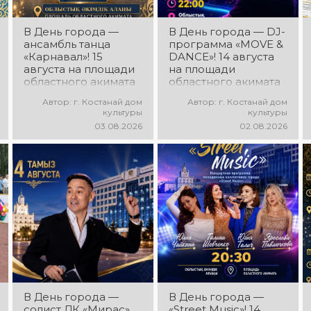
В День города —
В День города — DJ-
ансамбль танца
программа «MOVE &
«Карнавал»! 15
DANCE»! 14 августа
августа на площади
на площади
областного акимата
областного акимата
состоится
состоится
Автор: г. Костанай дом
Автор: г. Костанай дом
концертная
праздничная DJ-
культуры
культуры
программа
программа! Вас ждут
03.08.2026
02.08.2026
ансамбля танца
современные
«Карнавал»!
музыкальные хиты,
Руководитель
зажигательные
ансамбля — Шамиль
ритмы, мощная
Фахрутдинов. Вас
энергия и яркие
ждут зрелищные
эмоции!
хореографические
постановки, яркие
образы,
зажигательные
ритмы и
праздничное
настроение!
В День города —
В День города —
солист ДК «Мирас»
«Street Music»! 14