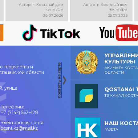
состоится
областного акимата
Автор: г. Костанай дом
Автор: г. Костанай дом
музыкальный
состоится
культуры
культуры
фестиваль песен о
праздничный
26.07.2026
25.07.2026
городе «Сағындым,
концерт оркестра.
Қостанай»! Вас ждут
Главный дирижёр —
прекрасные песни о
Лилия Ислямова. Вас
родном городе,
ждут живая музыка,
яркие выступления и
яркие выступления и
праздничная
праздничное
атмосфера!
настроение!
УПРАВЛЕН
КУЛЬТУРЫ
о творчества и
АКИМАТА КОСТ
станайской области
ОБЛАСТИ
й, улица
QOSTANAI 
ТВ КАНАЛ КОСТ
Телефоны:
+7 (7142) 562-428
Электронная почта:
НАШ КОСТ
ocsnt.kz@mail.kz
ГАЗЕТА