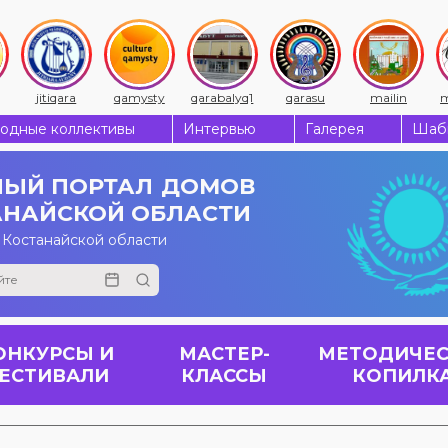
jitiqara
qamysty
qarabalyq1
qarasu
mailin
m
одные коллективы
Интервью
Галерея
Шабы
ЫЙ ПОРТАЛ
ДОМОВ
АНАЙСКОЙ ОБЛАСТИ
 Костанайской области
ОНКУРСЫ И
МАСТЕР-
МЕТОДИЧЕС
ЕСТИВАЛИ
КЛАССЫ
КОПИЛК