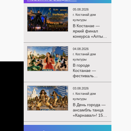
05.08.2026
г. Костанай дом
культуры
В Костанае —
яркий финал
конкурса «Алтын
Микрофон-2026»!
15 августа
04.08.2026
состоятся
г. Костанай дом
церемония
культуры
награждения
В городе
победителей и
Костанае —
гала-концерт
фестиваль
Международного
детского
конкурса
творчества
вокалистов! Вас
03.08.2026
«Алтын дән»! 15
ждут яркие
г. Костанай дом
августа на
выступления
культуры
площади
лучших
В День города —
областного
исполнителей,
ансамбль танца
акимата
незабываемые
«Карнавал»! 15
состоится
эмоции и особая
августа на
фестиваль
праздничная
площади
«Алтын дән» с
02.08.2026