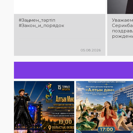
#Заң_мен_тәртіп
Уважаем
#Закон_и_порядок
Серикба
поздрав
рождени
05.08.2026