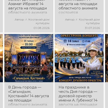
Азамат Ибраев! 14
августа на площади
августа на площади
областного акимата
областного акимата
состоится
состоится
концертная
Автор: г. Костанай дом
Автор: г. Костанай дом
концертная
программа
культуры
культуры
программа Азамата
молодёжных
01.08.2026
31.07.2026
Ибраева! Вас ждут
коллективов города
любимые песни,
«Street Music»! Вас
яркое выступление,
ждут современная
мощная энергия и
музыка, яркие
праздничное
выступления,
настроение!
мощная энергия и
праздничное
настроение!
В День города —
На празднике в
«Сағындым,
честь Дня города —
Қостанай»! 14 августа
духовой оркестр
на площади
имени А. Губенко! 14
областного акимата
августа на площади