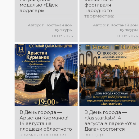
медалью «Еңбек
фестиваля
ардагері»
народного
творчества:
миллионы в культуру
Автор: г. Костанай дом
Автор: г. Костанай дом
культуры
культуры
01.08.2026
01.08.2026
В День города —
В День города —
Арыстан Курманов!
«Jas star.kst»! 14
14 августа на
августа в парке «Ұлы
площади областного
Дала» состоится
акимата состоится
концерт