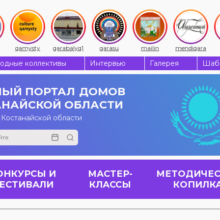
qarabalyq1
qarasu
mailin
mendiqara
miras
одные коллективы
Интервью
Галерея
Шабы
ЫЙ ПОРТАЛ
ДОМОВ
АНАЙСКОЙ ОБЛАСТИ
 Костанайской области
ОНКУРСЫ И
МАСТЕР-
МЕТОДИЧЕС
ЕСТИВАЛИ
КЛАССЫ
КОПИЛК