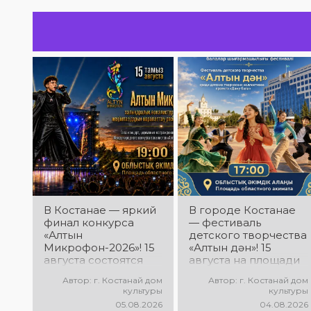
В Костанае — яркий
В городе Костанае
финал конкурса
— фестиваль
«Алтын
детского творчества
Микрофон-2026»! 15
«Алтын дән»! 15
августа состоятся
августа на площади
церемония
областного акимата
Автор: г. Костанай дом
Автор: г. Костанай дом
награждения
состоится фестиваль
культуры
культуры
победителей и гала-
«Алтын дән» с
05.08.2026
04.08.2026
концерт
участием детских