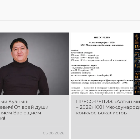
ый Куаныш
ПРЕСС-РЕЛИЗ: «Алтын м
евич! От всей души
– 2026» XXIІ Междунаро
ляем Вас с днём
конкурс вокалистов
я!
05.08.2026