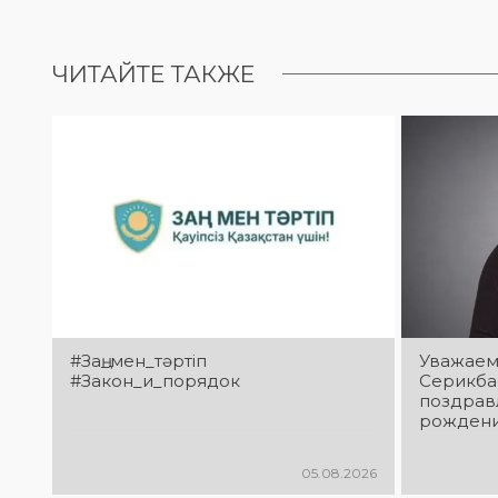
ЧИТАЙТЕ ТАКЖЕ
#Заң_мен_тәртіп
Уважаем
#Закон_и_порядок
Серикба
поздрав
рождени
05.08.2026