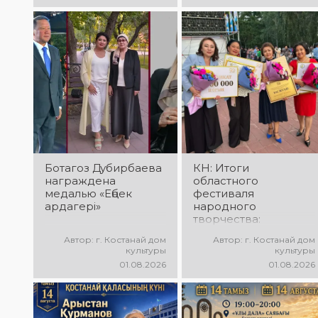
Международного
творческих
конкурса
коллективов
вокалистов! Вас
проекта «Даму бала»!
ждут яркие
Вас ждут яркие
выступления лучших
выступления юных
исполнителей,
талантов,
незабываемые
прекрасные песни,
эмоции и особая
зажигательные
праздничная
танцы и
атмосфера!
праздничное
настроение!
Ботагоз Дубирбаева
КН: Итоги
награждена
областного
медалью «Еңбек
фестиваля
ардагері»
народного
творчества:
миллионы в культуру
Автор: г. Костанай дом
Автор: г. Костанай дом
культуры
культуры
01.08.2026
01.08.2026