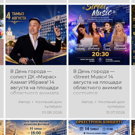
«Карнавал»!
музыкальные хиты,
Руководитель
зажигательные
ансамбля — Шамиль
ритмы, мощная
Фахрутдинов. Вас
энергия и яркие
ждут зрелищные
эмоции!
хореографические
постановки, яркие
образы,
зажигательные
ритмы и
праздничное
настроение!
В День города —
В День города —
солист ДК «Мирас»
«Street Music»! 14
Азамат Ибраев! 14
августа на площади
августа на площади
областного акимата
областного акимата
состоится
состоится
концертная
Автор: г. Костанай дом
Автор: г. Костанай дом
концертная
программа
культуры
культуры
программа Азамата
молодёжных
01.08.2026
31.07.2026
Ибраева! Вас ждут
коллективов города
любимые песни,
«Street Music»! Вас
яркое выступление,
ждут современная
мощная энергия и
музыка, яркие