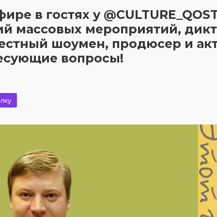
 эфире в гостях у @CULTURE_QOS
й массовых мероприятий, дик
вестный шоумен, продюсер и ак
ресующие вопросы!
лку