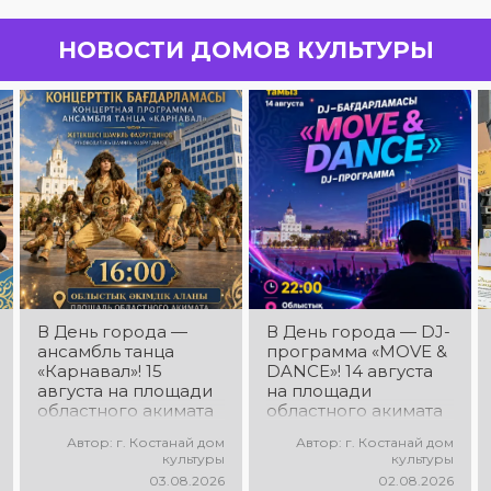
НОВОСТИ ДОМОВ КУЛЬТУРЫ
В День города —
В День города — DJ-
ансамбль танца
программа «MOVE &
«Карнавал»! 15
DANCE»! 14 августа
августа на площади
на площади
областного акимата
областного акимата
состоится
состоится
Автор: г. Костанай дом
Автор: г. Костанай дом
концертная
праздничная DJ-
культуры
культуры
программа
программа! Вас ждут
03.08.2026
02.08.2026
ансамбля танца
современные