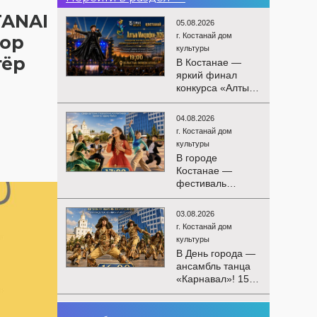
TANAI
05.08.2026
г. Костанай дом
тор
культуры
тёр
В Костанае —
яркий финал
конкурса «Алтын
Микрофон-2026»!
15 августа
04.08.2026
состоятся
г. Костанай дом
церемония
культуры
награждения
В городе
победителей и
Костанае —
гала-концерт
фестиваль
Международного
детского
конкурса
творчества
вокалистов! Вас
03.08.2026
«Алтын дән»! 15
ждут яркие
г. Костанай дом
августа на
выступления
культуры
площади
лучших
В День города —
областного
исполнителей,
ансамбль танца
акимата
незабываемые
«Карнавал»! 15
состоится
эмоции и особая
августа на
фестиваль
праздничная
площади
«Алтын дән» с
02.08.2026