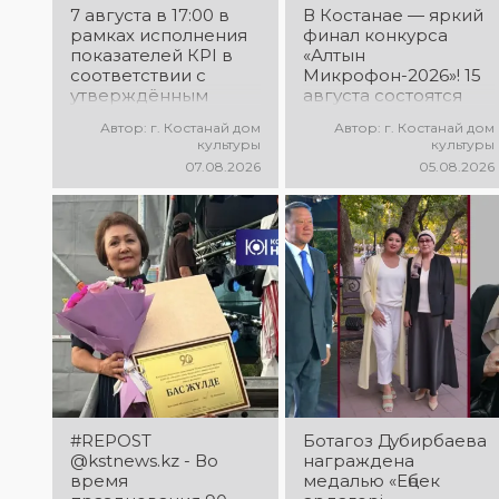
7 августа в 17:00 в
В Костанае — яркий
рамках исполнения
финал конкурса
показателей КРІ в
«Алтын
соответствии с
Микрофон-2026»! 15
утверждённым
августа состоятся
планом состоялся
церемония
Автор: г. Костанай дом
Автор: г. Костанай дом
выездной концерт
награждения
культуры
культуры
посвященной
победителей и гала-
07.08.2026
05.08.2026
экологической
концерт
акции «Таза
Международного
Казахстан». в
конкурса
Мендыкаринский
вокалистов! Вас
район (п. Красная
ждут яркие
Пресня)
выступления лучших
исполнителей,
незабываемые
эмоции и особая
праздничная
атмосфера!
#REPOST
Ботагоз Дубирбаева
@kstnews.kz - Во
награждена
время
медалью «Еңбек