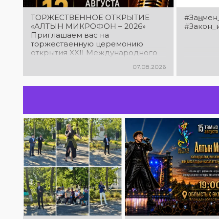
ТОРЖЕСТВЕННОЕ ОТКРЫТИЕ
#Заң_мен
«АЛТЫН МИКРОФОН – 2026»
#Закон_
Приглашаем вас на
торжественную церемонию
открытия XXII Международного
конкурса вокалистов «Алтын
07.08.2026
микрофон – 2026»! В этот день
талантливые исполнители из
разных стран встретятся на
одной площадке, чтобы открыть
яркий праздник музыки и
творчества. Станьте свидетелями
начала большого вокального
состязания! Приходите
поддержать талантливых
исполнителей!