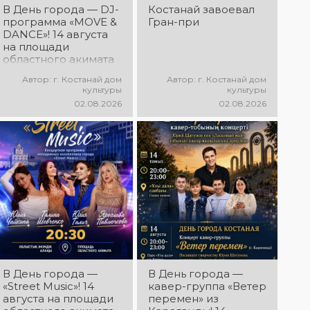
Дня города
В День города — DJ-
Костанай завоевал
Костаная
программа «MOVE &
Гран-при
состоится
DANCE»! 14 августа
выездной концерт
на площади
творческих
областного акимата
коллективов ДК
состоится
«Мирас» «Ән
Автор: г. Костанай дом
Автор: г. Костанай дом
праздничная DJ-
қанатындағы
культуры
культуры
программа! Вас ждут
Қостанай»!
02.08.2026
02.08.2026
современные
Приглашаем всех
музыкальные хиты,
на праздничную
зажигательные
концертную
ритмы, мощная
программу!
энергия и яркие
эмоции!
В День города —
В День города —
«Street Music»! 14
кавер-группа «Ветер
августа на площади
перемен» из