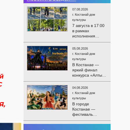
07.08.2026
г. Костанай дом
культуры
7 августа в 17:00
в рамках
исполнения
показателей КРІ в
соответствии с
05.08.2026
утверждённым
г. Костанай дом
планом
культуры
состоялся
В Костанае —
выездной концерт
яркий финал
посвященной
й
конкурса «Алтын
экологической
Микрофон-2026»!
С
акции «Таза
15 августа
Казахстан». в
04.08.2026
состоятся
Мендыкаринский
г. Костанай дом
церемония
район (п. Красная
культуры
награждения
Я,
Пресня)
В городе
победителей и
Костанае —
гала-концерт
фестиваль
Международного
детского
конкурса
творчества
вокалистов! Вас
03.08.2026