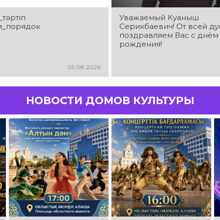
_тәртіп
Уважаемый Куаныш
и_порядок
Серикбаевич! От всей д
поздравляем Вас с днём
рождения!
05.08.2026
НОВОСТИ ДОМОВ КУЛЬТУРЫ