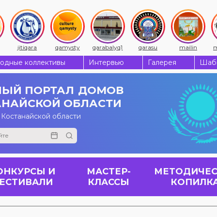
jitiqara
qamysty
qarabalyq1
qarasu
mailin
m
одные коллективы
Интервью
Галерея
Шабы
ЫЙ ПОРТАЛ
ДОМОВ
АНАЙСКОЙ ОБЛАСТИ
 Костанайской области
ОНКУРСЫ И
МАСТЕР-
МЕТОДИЧЕС
ЕСТИВАЛИ
КЛАССЫ
КОПИЛК