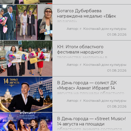
народного творчества
Ботагоз Дубирбаева
награждена медалью «Еңбек
ардагері»
Автор: г. Костанай дом культуры
01.08.2026
КН: Итоги областного
фестиваля народного
творчества: миллионы в
культуру
Автор: г. Костанай дом культуры
01.08.2026
В День города — солист ДК
«Мирас» Азамат Ибраев! 14
августа на площади областного
акимата состоится концертная
Автор: г. Костанай дом культуры
программа Азамата Ибраева!
01.08.2026
Вас ждут любимые песни,
яркое выступление, мощная
В День города — «Street Music»!
энергия и праздничное
14 августа на площади
настроение!
областного акимата состоится