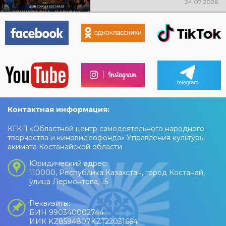
24.07.2026
ждут любимые песни, живая
музыка, яркие эмоции и
праздничное настроение!
Контактная информация:
КГКП «Областной центр самодеятельного народного
творчества и киновидеофонда» Управления культуры
акимата Костанайской области
Юридический адрес:
110000, Республика Казахстан, город Костанай,
улица Лермонтова, 15
Реквизиты:
БИН 990340002744
ИИК KZ8594807KZT22031664