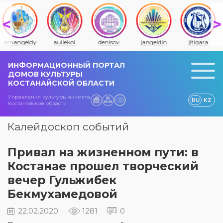
amangeldy
auliekol
denisov
jangeldin
jitiqara
ИНФОРМАЦИОННЫЙ ПОРТАЛ
ДОМОВ КУЛЬТУРЫ
КОСТАНАЙСКОЙ ОБЛАСТИ
Управления культуры акимата
RU
KZ
Костанайской области
Калейдоскоп событий
Привал на жизненном пути: в
Костанае прошел творческий
вечер Гульжибек
Бекмухамедовой
22.02.2020
1281
0