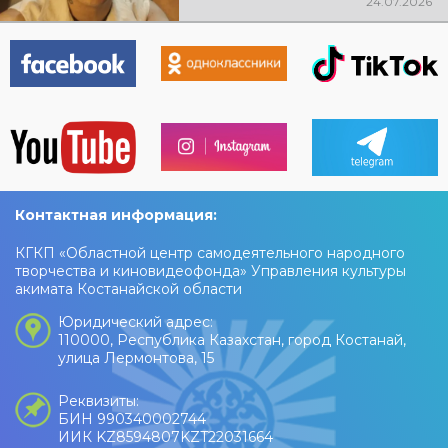
24.07.2026
Контактная информация:
КГКП «Областной центр самодеятельного народного
творчества и киновидеофонда» Управления культуры
акимата Костанайской области
Юридический адрес:
110000, Республика Казахстан, город Костанай,
улица Лермонтова, 15
Реквизиты:
БИН 990340002744
ИИК KZ8594807KZT22031664