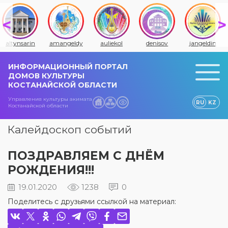
altynsarin
amangeldy
auliekol
denisov
jangeldin
ИНФОРМАЦИОННЫЙ ПОРТАЛ
ДОМОВ КУЛЬТУРЫ
КОСТАНАЙСКОЙ ОБЛАСТИ
Управления культуры акимата
RU
KZ
Костанайской области
Калейдоскоп событий
ПОЗДРАВЛЯЕМ С ДНЁМ
РОЖДЕНИЯ!!!
19.01.2020
1238
0
Поделитесь с друзьями ссылкой на материал: