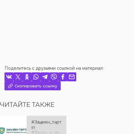
Поделитесь с друзьями ссылкой на материал:
Скопировать ссылку
ЧИТАЙТЕ ТАКЖЕ
#Заң_мен_тәрт
іп
#Закон_и_по