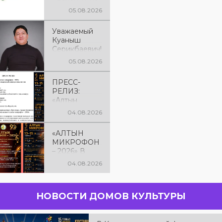
рядок
05.08.2026
Уважаемый
Куаныш
Серикбаевич!
От всей
05.08.2026
души
поздравляем
ПРЕСС-
Вас с днём
РЕЛИЗ:
рождения!
«Алтын
микрофон –
04.08.2026
2026» XXIІ
Международ
«АЛТЫН
ный конкурс
МИКРОФОН
вокалистов
– 2026» В
КОСТАНАЕ! С
04.08.2026
13 по 15
августа в
городе
НОВОСТИ ДОМОВ КУЛЬТУРЫ
Костанае
состоится
XXII