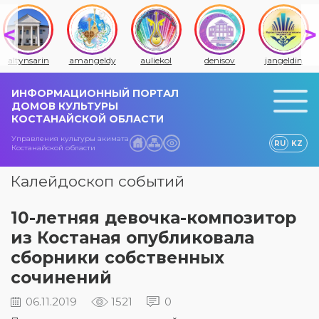
altynsarin
amangeldy
auliekol
denisov
jangeldin
ИНФОРМАЦИОННЫЙ ПОРТАЛ
ДОМОВ КУЛЬТУРЫ
КОСТАНАЙСКОЙ ОБЛАСТИ
Управления культуры акимата
RU
KZ
Костанайской области
Калейдоскоп событий
10-летняя девочка-композитор
из Костаная опубликовала
сборники собственных
сочинений
06.11.2019
1521
0