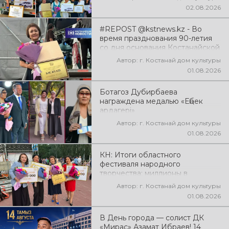
02.08.2026
#REPOST @kstnews.kz - Во
время празднования 90-летия
со дня основания Костанайской
области подвели итоги 38-го
Автор: г. Костанай дом культуры
фестиваля самодеятельного
01.08.2026
народного творчества
Ботагоз Дубирбаева
награждена медалью «Еңбек
ардагері»
Автор: г. Костанай дом культуры
01.08.2026
КН: Итоги областного
фестиваля народного
творчества: миллионы в
культуру
Автор: г. Костанай дом культуры
01.08.2026
В День города — солист ДК
«Мирас» Азамат Ибраев! 14