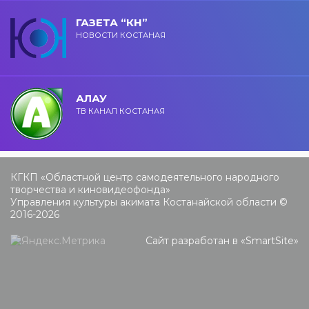
ГАЗЕТА “КН”
НОВОСТИ КОСТАНАЯ
АЛАУ
ТВ КАНАЛ КОСТАНАЯ
КГКП «Областной центр самодеятельного народного
творчества и киновидеофонда»
Управления культуры акимата Костанайской области ©
2016-2026
Сайт разработан в «
SmartSite
»