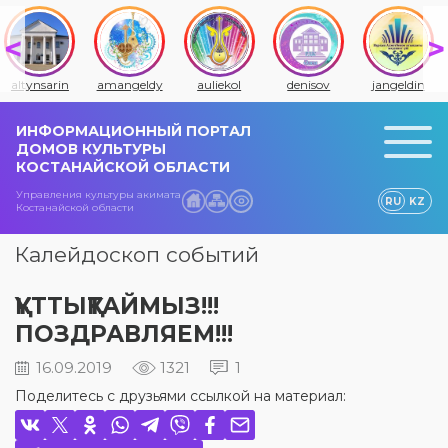
altynsarin
amangeldy
auliekol
denisov
jangeldin
ИНФОРМАЦИОННЫЙ ПОРТАЛ
ДОМОВ КУЛЬТУРЫ
КОСТАНАЙСКОЙ ОБЛАСТИ
Управления культуры акимата
RU
KZ
Костанайской области
Калейдоскоп событий
ҚҰТТЫҚТАЙМЫЗ!!!
ПОЗДРАВЛЯЕМ!!!
16.09.2019
1321
1
Поделитесь с друзьями ссылкой на материал: