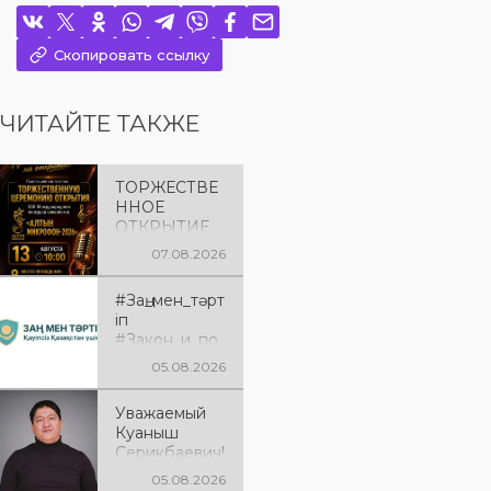
Скопировать ссылку
ЧИТАЙТЕ ТАКЖЕ
ТОРЖЕСТВЕ
ННОЕ
ОТКРЫТИЕ
«АЛТЫН
07.08.2026
МИКРОФОН
– 2026»
#Заң_мен_тәрт
Приглашаем
іп
вас на
#Закон_и_по
торжественн
рядок
ую
05.08.2026
церемонию
открытия XXII
Уважаемый
Международ
Куаныш
ного
Серикбаевич!
конкурса
От всей
05.08.2026
вокалистов