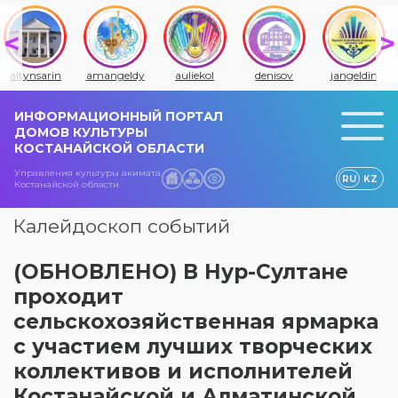
altynsarin
amangeldy
auliekol
denisov
jangeldin
ИНФОРМАЦИОННЫЙ ПОРТАЛ
ДОМОВ КУЛЬТУРЫ
КОСТАНАЙСКОЙ ОБЛАСТИ
Управления культуры акимата
RU
KZ
Костанайской области
Калейдоскоп событий
(ОБНОВЛЕНО) В Нур-Султане
проходит
сельскохозяйственная ярмарка
с участием лучших творческих
коллективов и исполнителей
Костанайской и Алматинской