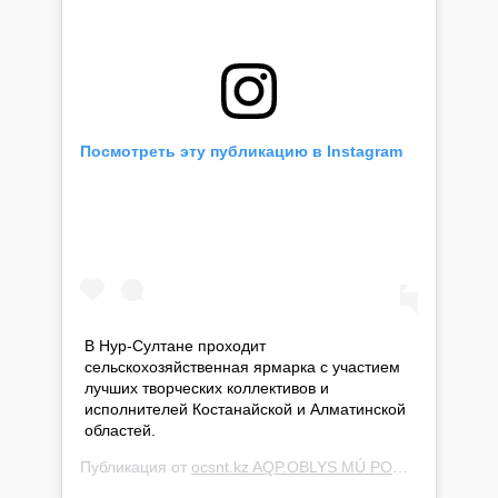
Посмотреть эту публикацию в Instagram
В Нур-Султане проходит
сельскохозяйственная ярмарка с участием
лучших творческих коллективов и
исполнителей Костанайской и Алматинской
областей.
Публикация от
ocsnt.kz AQP.OBLYS MÚ PORTALY
(@cultu