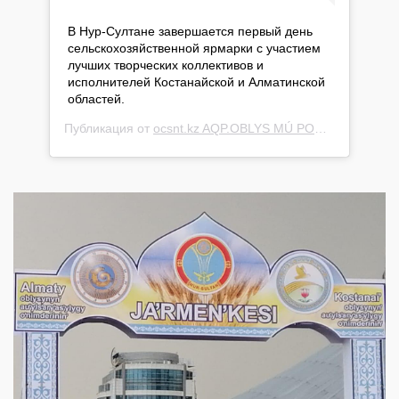
В Нур-Султане завершается первый день
сельскохозяйственной ярмарки с участием
лучших творческих коллективов и
исполнителей Костанайской и Алматинской
областей.
Публикация от
ocsnt.kz AQP.OBLYS MÚ PORTALY
(@cultu