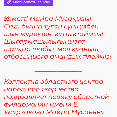
Скопировать ссылку
Құрметті Майра Мұсақызы!
Сізді бүгінгі туған күніңізбен
шын жүректен құттықтаймыз!
Шығармашылығыңызға
шалқар шабыт, мол қуаныш,
отбасыңызға амандық тілейміз!
_______________
Коллектив областного центра
народного творчества
поздравляет певицу областной
филармонии имени Е.
Умурзакова Майра Мусаевну