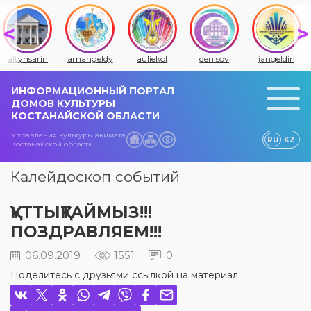
altynsarin
amangeldy
auliekol
denisov
jangeldin
ИНФОРМАЦИОННЫЙ ПОРТАЛ
ДОМОВ КУЛЬТУРЫ
КОСТАНАЙСКОЙ ОБЛАСТИ
Управления культуры акимата
RU
KZ
Костанайской области
Калейдоскоп событий
ҚҰТТЫҚТАЙМЫЗ!!!
ПОЗДРАВЛЯЕМ!!!
06.09.2019
1551
0
Поделитесь с друзьями ссылкой на материал: