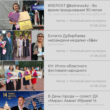
#REPOST @kstnews.kz - Во
время празднования 90-летия
со дня основания Костанайской
области подвели итоги 38-го
Автор: г. Костанай дом культуры
фестиваля самодеятельного
01.08.2026
народного творчества
Ботагоз Дубирбаева
награждена медалью «Еңбек
ардагері»
Автор: г. Костанай дом культуры
01.08.2026
КН: Итоги областного
фестиваля народного
творчества: миллионы в
культуру
Автор: г. Костанай дом культуры
01.08.2026
В День города — солист ДК
«Мирас» Азамат Ибраев! 14
августа на площади областного
акимата состоится концертная