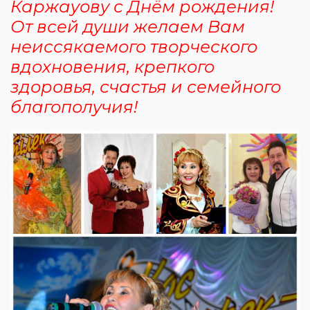
Каржауову с Днём рождения!
От всей души желаем Вам
неиссякаемого творческого
вдохновения, крепкого
здоровья, счастья и семейного
благополучия!