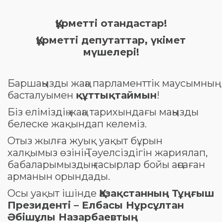
Құрметті отандастар!
Құрметті депутаттар, үкімет
мүшелері!
Баршаңызды жаңа парламенттік маусымның
басталуымен
құттықтаймын
!
Біз еліміздің жаңа тарихындағы маңызды
белеске жақындап келеміз.
Отыз жылға жуық уақыт бұрын
халқымыз өзінің Тәуелсіздігін жариялап,
бабаларымыздың ғасырлар бойы аңсаған
арманын орындады.
Осы уақыт ішінде
Қазақстанның Тұңғыш
Президенті – Елбасы Нұрсұлтан
Әбішұлы Назарбаевтың