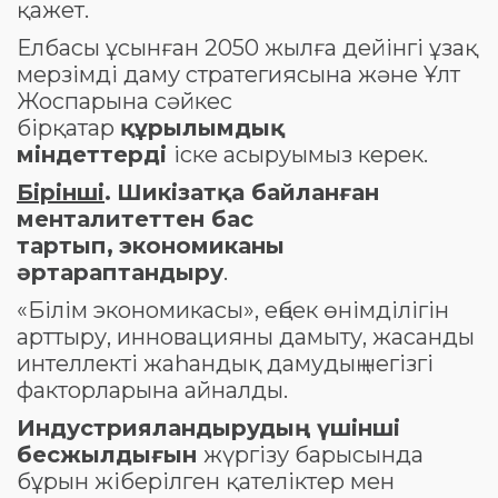
қажет.
Елбасы ұсынған 2050 жылға дейінгі ұзақ
мерзімді даму стратегиясына және Ұлт
Жоспарына сәйкес
бірқатар
құрылымдық
міндеттерді
іске асыруымыз керек.
Бірінші
.
Шикізатқа байланған
менталитеттен бас
тартып,
экономиканы
әртараптандыру
.
«Білім экономикасы», еңбек өнімділігін
арттыру, инновацияны дамыту, жасанды
интеллекті жаһандық дамудың негізгі
факторларына айналды.
Индустрияландырудың үшінші
бесжылдығын
жүргізу барысында
бұрын жіберілген қателіктер мен