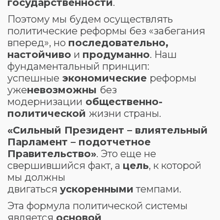
государственности
.
Поэтому мы будем осуществлять
политические реформы без «забегания
вперед», но
последовательно
,
настойчиво
и
продуманно
. Наш
фундаментальный принцип:
успешные
экономические
реформы
уже
невозможны
без
модернизации
общественно-
политической
жизни страны.
«Сильный Президент – влиятельный
Парламент – подотчетное
Правительство»
. Это еще не
свершившийся факт, а
цель
, к которой
мы должны
двигаться
ускоренными
темпами.
Эта формула политической системы
является
основой