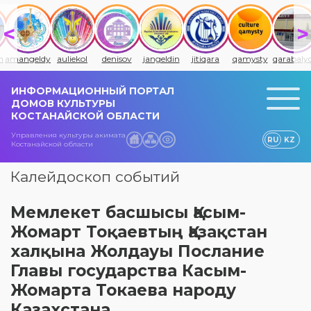
n
amangeldy
auliekol
denisov
jangeldin
jitiqara
qamysty
qarabaly
ИНФОРМАЦИОННЫЙ ПОРТАЛ
ДОМОВ КУЛЬТУРЫ
КОСТАНАЙСКОЙ ОБЛАСТИ
Управления культуры акимата
RU
KZ
Костанайской области
Калейдоскоп событий
Мемлекет басшысы Қасым-
Жомарт Тоқаевтың Қазақстан
халқына Жолдауы Послание
Главы государства Касым-
Жомарта Токаева народу
Казахстана