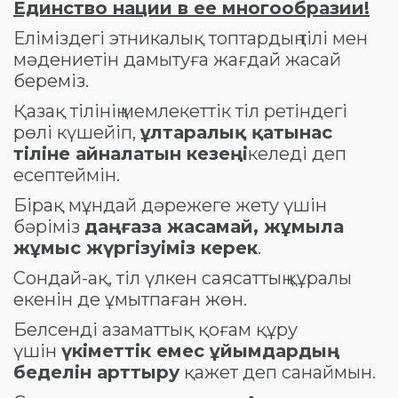
Единство нации в ее многообразии!
Еліміздегі этникалық топтардың тілі мен
мәдениетін дамытуға жағдай жасай
береміз.
Қазақ тілінің мемлекеттік тіл ретіндегі
рөлі күшейіп,
ұлтаралық қатынас
тіліне айналатын кезеңі
келеді деп
есептеймін.
Бірақ мұндай дәрежеге жету үшін
бәріміз
даңғаза жасамай, жұмыла
жұмыс жүргізуіміз керек
.
Сондай-ақ, тіл үлкен саясаттың құралы
екенін де ұмытпаған жөн.
Белсенді азаматтық қоғам құру
үшін
үкіметтік емес ұйымдардың
беделін арттыру
қажет деп санаймын.