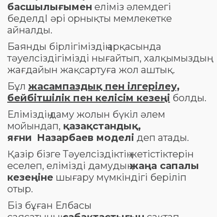
басшылығымен
еліміз әлемдегі
беделдІ әрі орнықты мемлекетке
айналды.
Баянды бірлігіміздің арқасында
тәуелсіздігімізді нығайтып, халқымыздың
жағдайын жақсартуға жол аштық.
Бұл
жасампаздық пен ілгерілеу,
бейбітшілік пен келісім кезеңі
болды.
Еліміздің даму жолын бүкіл әлем
мойындап,
қазақстандық,
яғни
Назарбаев моделі
деп атады.
Қазір бізге Тәуелсіздіктің жетістіктерін
еселеп, елімізді дамудың
жаңа сапалы
кезеңіне
шығару мүмкіндігі беріліп
отыр.
Біз бұған Елбасы
саясатының
сабақтастығын
сақтап,