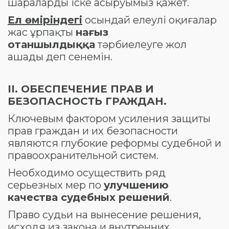
шараларды іске асыруымыз қажет.
Ел өміріндегі
осындай елеулі оқиғалар
жас ұрпақты
нағыз
отаншылдыққа
тәрбиелеуге жол
ашады деп сенемін.
II
. ОБЕСПЕЧЕНИЕ ПРАВ И
БЕЗОПАСНОСТЬ ГРАЖДАН.
Ключевым фактором усиления защиты
прав граждан и их безопасности
являются глубокие реформы судебной и
правоохранительной систем.
Необходимо осуществить ряд
серьезных мер по
улучшению
качества судебных решений
.
Право судьи на вынесение решения,
исходя из закона и внутренних