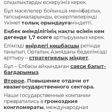
олқылықтарды ескеруіміз керек.
Бұл мәселелер бойынша менің барлық
тапсырмаларымды, ескертпелерімді
Үкімет
толық орындауға
міндетті.
Еңбек өнімділігінің нақты өсімін кем
дегенде 1,7 есеге
арттыруымыз керек.
Елімізді
өңірдегі көшбасшы
ретінде
танытып, Орталық Азиядағы беделімізді
арттыру –
стратегиялық міндет
.
Бұл – Елбасы айқындаған
саяси бағыт-
бағдарымыз
.
Второе
.
Повышение отдачи от
квазигосударственного сектора.
Наши государственные компании
превратились в
громоздкие
конгломераты
, международная