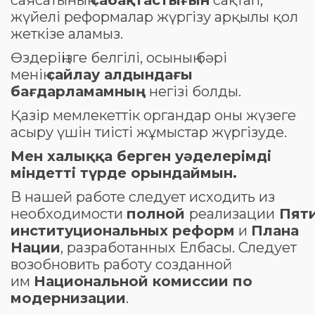
жүйелі реформалар жүргізу арқылы қол
жеткізе аламыз.
Өздеріңізге белгілі, осының бәрі
менің
сайлау алдындағы
бағдарламамның
негізі болды.
Қазір мемлекеттік органдар оны жүзеге
асыру үшін тиісті жұмыстар жүргізуде.
Мен халыққа берген уәделерімді
міндетті түрде орындаймын.
В нашей работе следует исходить из
необходимости
полной
реализации
Пят
институциональных реформ
и
Плана
Нации
, разработанных Елбасы. Следует
возобновить работу созданной
им
Национальной комиссии по
модернизации
.