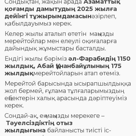
Сондықтан, жақын арада
Азаматтық
қоғамды дамытудың 2025 жылға
дейінгі
тұжырымдамасын
әзірлеп,
қабылдауымыз керек.
Келер жылы аталып өтетін маңызды
мерейтойлар мен елеулі оқиғаларға
дайындық жұмыстары басталды.
Ендігі жылы бәріміз
әл-Фарабидің
1150
жылдық, Абай Құнанбайұлының 175
жылдық
мерейтойларын атап өтеміз.
Мерейтой барысында ысырапшылдыққа
жол бермей, ғұлама тұлғаларымыздың
еңбектерін халық арасында дәріптеуіміз
керек.
Сондай-ақ, ең маңызды мерекеге –
Тәуелсіздіктің отыз
жылдығына
байланысты тиісті іс-