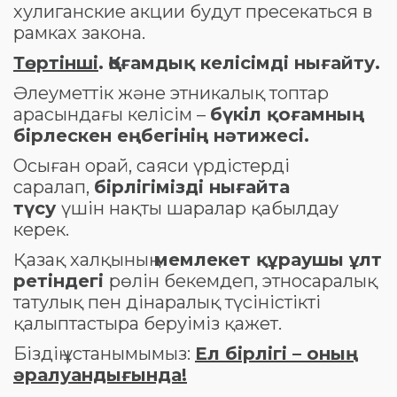
хулиганские акции будут пресекаться в
рамках закона.
Төртінші
.
Қоғамдық келісімді нығайту.
Әлеуметтік және этникалық топтар
арасындағы келісім –
бүкіл қоғамның
бірлескен еңбегінің нәтижесі.
Осыған орай, саяси үрдістерді
саралап,
бірлігімізді нығайта
түсу
үшін нақты шаралар қабылдау
керек.
Қазақ халқының
мемлекет құраушы ұлт
ретіндегі
рөлін бекемдеп, этносаралық
татулық пен дінаралық түсіністікті
қалыптастыра беруіміз қажет.
Біздің ұстанымымыз:
Ел бірлігі – оның
әралуандығында!