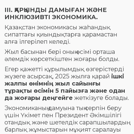
III
.
ҚАРҚЫНДЫ ДАМЫҒАН ЖӘНЕ
ИНКЛЮЗИВТІ ЭКОНОМИКА.
Қазақстан экономикасы жаһандық
сипаттағы қиындықтарға қарамастан
алға ілгерілеп келеді.
Жыл басынан бері оның өсімі орташа
әлемдік көрсеткіштен жоғары болды.
Егер қажетті құрылымдық өзгерістерді
жүзеге асырсақ, 2025 жылға қарай
ішкі
жалпы өнімнің жыл сайынғы
тұрақты өсімін 5 пайызға және одан
да жоғары деңгейге
жеткізуге болады.
Экономиканың дамуына тың серпін беру
үшін Үкімет пен Президент Әкімшілігі
отандық және шетелдік сарапшылардың
барлық жұмыстарын мұқият саралауы