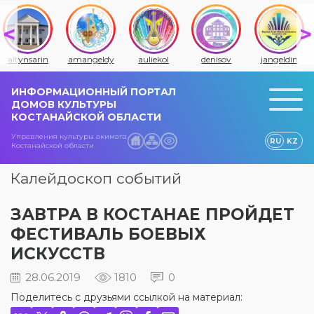
altynsarin
amangeldy
auliekol
denisov
jangeldin
ИНФОРМАЦИОННЫЙ ПОРТАЛ
ДОМОВ КУЛЬТУРЫ
КОСТАНАЙСКОЙ ОБЛАСТИ
Управления культуры акимата
RU
KZ
Костанайской области
Калейдоскоп событий
ЗАВТРА В КОСТАНАЕ ПРОЙДЕТ
ФЕСТИВАЛЬ БОЕВЫХ
ИСКУССТВ
28.06.2019
1810
0
Поделитесь с друзьями ссылкой на материал: