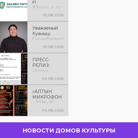
іп
#Закон_и_по
рядок
05.08.2026
Уважаемый
Куаныш
Серикбаевич!
От всей
05.08.2026
души
поздравляем
ПРЕСС-
Вас с днём
РЕЛИЗ:
рождения!
«Алтын
микрофон –
04.08.2026
2026» XXIІ
Международ
«АЛТЫН
ный конкурс
МИКРОФОН
вокалистов
– 2026» В
КОСТАНАЕ! С
04.08.2026
13 по 15
августа в
городе
НОВОСТИ ДОМОВ КУЛЬТУРЫ
Костанае
состоится