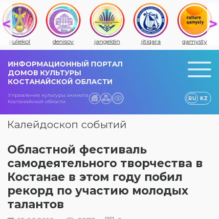
auliekol
denisov
jangeldin
jitiqara
qamysty
ИНФОРМАЦИОННЫЙ ПОРТАЛ
ДОМОВ КУЛЬТУРЫ
КОСТАНАЙСКОЙ ОБЛАСТИ
Управления культуры акимата
RU
KZ
Костанайской области
Калейдоскоп событий
Областной фестиваль
самодеятельного творчества в
Костанае в этом году побил
рекорд по участию молодых
талантов