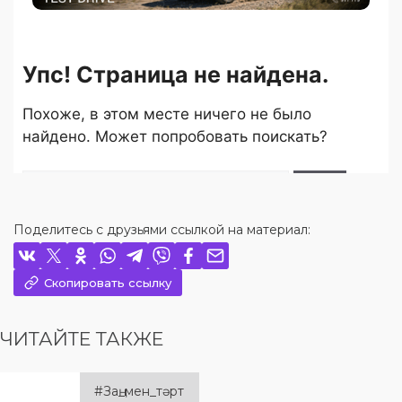
Поделитесь с друзьями ссылкой на материал:
Скопировать ссылку
ЧИТАЙТЕ ТАКЖЕ
#Заң_мен_тәрт