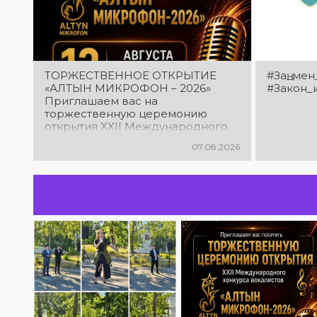
ТОРЖЕСТВЕННОЕ ОТКРЫТИЕ
#Заң_мен
«АЛТЫН МИКРОФОН – 2026»
#Закон_
Приглашаем вас на
торжественную церемонию
открытия XXII Международного
конкурса вокалистов «Алтын
07.08.2026
микрофон – 2026»! В этот день
талантливые исполнители из
разных стран встретятся на
одной площадке, чтобы открыть
яркий праздник музыки и
творчества. Станьте свидетелями
начала большого вокального
состязания! Приходите
поддержать талантливых
исполнителей!