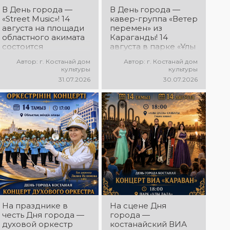
Дня города
В День города —
В День города —
Костаная
«Street Music»! 14
кавер-группа «Ветер
состоится
августа на площади
перемен» из
выездной концерт
областного акимата
Караганды! 14
творческих
состоится
августа в парке «Ұлы
коллективов ДК
концертная
Дала» состоится
«Мирас» «Ән
Автор: г. Костанай дом
Автор: г. Костанай дом
программа
концерт,
қанатындағы
культуры
культуры
молодёжных
посвящённый
Қостанай»!
31.07.2026
30.07.2026
коллективов города
творчеству Юрия
Приглашаем всех
«Street Music»! Вас
Шатунова и группы
на праздничную
ждут современная
«Ласковый май»! Вас
концертную
музыка, яркие
ждут любимые
программу!
выступления,
песни, тёплые
мощная энергия и
воспоминания и
праздничное
особая музыкальная
настроение!
атмосфера!
На празднике в
На сцене Дня
честь Дня города —
города —
духовой оркестр
костанайский ВИА