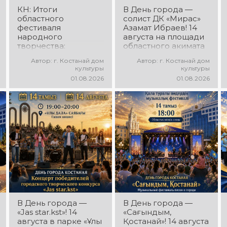
КН: Итоги
В День города —
областного
солист ДК «Мирас»
фестиваля
Азамат Ибраев! 14
народного
августа на площади
творчества:
областного акимата
миллионы в культуру
состоится
Автор: г. Костанай дом
Автор: г. Костанай дом
концертная
культуры
культуры
программа Азамата
01.08.2026
01.08.2026
Ибраева! Вас ждут
любимые песни,
яркое выступление,
мощная энергия и
праздничное
настроение!
В День города —
В День города —
«Jas star.kst»! 14
«Сағындым,
августа в парке «Ұлы
Қостанай»! 14 августа