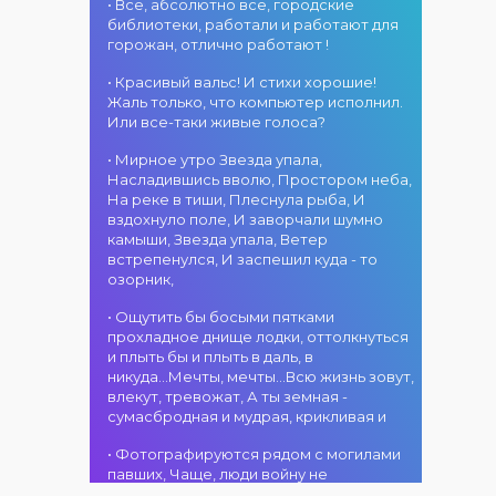
«Алтын дән»! 15
• Все, абсолютно все, городские
«Алтын
г. Костанай дом
августа на
библиотеки, работали и работают для
микрофон –
культуры
площади
горожан, отлично работают !
2026»! В этот
В День города —
областного
день талантливые
ансамбль танца
акимата
• Красивый вальс! И стихи хорошие!
исполнители из
«Карнавал»! 15
состоится
Жаль только, что компьютер исполнил.
разных стран
августа на
фестиваль
Или все-таки живые голоса?
встретятся на
площади
«Алтын дән» с
02.08.2026
одной площадке,
областного
• Мирное утро Звезда упала,
участием детских
г. Костанай дом
чтобы открыть
акимата
Насладившись вволю, Простором неба,
творческих
культуры
яркий праздник
состоится
На реке в тиши, Плеснула рыба, И
коллективов
В День города —
музыки и
концертная
вздохнуло поле, И заворчали шумно
проекта «Даму
DJ-программа
творчества.
программа
камыши, Звезда упала, Ветер
бала»! Вас ждут
«MOVE &
Станьте
ансамбля танца
встрепенулся, И заспешил куда - то
яркие
DANCE»! 14
свидетелями
«Карнавал»!
озорник,
выступления
августа на
начала большого
Руководитель
02.08.2026
юных талантов,
площади
вокального
ансамбля —
г. Костанай дом
• Ощутить бы босыми пятками
прекрасные
областного
состязания!
Шамиль
культуры
прохладное днище лодки, оттолкнуться
песни,
акимата
Приходите
Фахрутдинов. Вас
Костанай
и плыть бы и плыть в даль, в
зажигательные
состоится
поддержать
ждут зрелищные
завоевал Гран-
никуда...Мечты, мечты...Всю жизнь зовут,
танцы и
праздничная DJ-
талантливых
хореографические
при
влекут, тревожат, А ты земная -
праздничное
программа! Вас
исполнителей!
постановки, яркие
сумасбродная и мудрая, крикливая и
настроение!
ждут
образы,
современные
01.08.2026
зажигательные
• Фотографируются рядом с могилами
музыкальные
г. Костанай дом
ритмы и
павших, Чаще, люди войну не
хиты,
культуры
праздничное
познавшие... Что ж я поодаль стою и