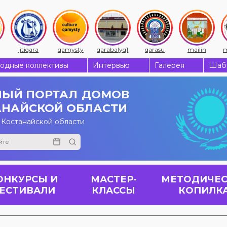
jitiqara
qamysty
qarabalyq1
qarasu
mailin
m
одные коллективы
Интервью
Галерея
Шабы
ЫЙ ПОРТАЛ
ДОМОВ
АНАЙСКОЙ ОБЛАСТИ
 Костанайской области
ОНКУРСЫ И
МАСТЕР-
МЕТОДИЧЕС
ЕСТИВАЛИ
КЛАССЫ
КОПИЛК