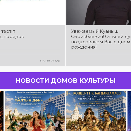
_тәртіп
Уважаемый Куаныш
и_порядок
Серикбаевич! От всей д
поздравляем Вас с днём
рождения!
05.08.2026
НОВОСТИ ДОМОВ КУЛЬТУРЫ