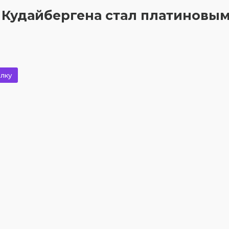
удайбергена стал платиновым 
лку