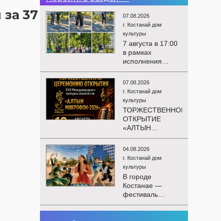
за 37
07.08.2026
г. Костанай дом
культуры
7 августа в 17:00
в рамках
исполнения
показателей КРІ в
соответствии с
07.08.2026
утверждённым
г. Костанай дом
планом
культуры
состоялся
ТОРЖЕСТВЕННОЕ
выездной концерт
ОТКРЫТИЕ
посвященной
«АЛТЫН
экологической
МИКРОФОН –
акции «Таза
2026»
Казахстан». в
04.08.2026
Приглашаем вас
Мендыкаринский
г. Костанай дом
на
район (п. Красная
культуры
торжественную
Пресня)
В городе
церемонию
Костанае —
открытия XXII
фестиваль
Международного
детского
конкурса
творчества
вокалистов
03.08.2026