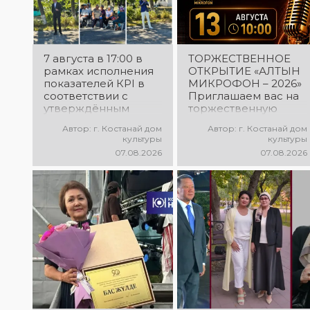
7 августа в 17:00 в
ТОРЖЕСТВЕННОЕ
рамках исполнения
ОТКРЫТИЕ «АЛТЫН
показателей КРІ в
МИКРОФОН – 2026»
соответствии с
Приглашаем вас на
утверждённым
торжественную
планом состоялся
церемонию
Автор: г. Костанай дом
Автор: г. Костанай дом
выездной концерт
открытия XXII
культуры
культуры
посвященной
Международного
07.08.2026
07.08.2026
экологической
конкурса
акции «Таза
вокалистов «Алтын
Казахстан». в
микрофон – 2026»! В
Мендыкаринский
этот день
район (п. Красная
талантливые
Пресня)
исполнители из
разных стран
встретятся на одной
площадке, чтобы
открыть яркий
праздник музыки и
творчества. Станьте
свидетелями начала