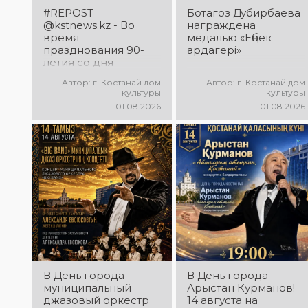
большого
#REPOST
Ботагоз Дубирбаева
вокального
@kstnews.kz - Во
награждена
состязания!
время
медалью «Еңбек
Приходите
празднования 90-
ардагері»
поддержать
летия со дня
талантливых
основания
Автор: г. Костанай дом
Автор: г. Костанай дом
исполнителей!
Костанайской
культуры
культуры
области подвели
01.08.2026
01.08.2026
итоги 38-го
фестиваля
самодеятельного
народного
творчества
В День города —
В День города —
муниципальный
Арыстан Курманов!
джазовый оркестр
14 августа на