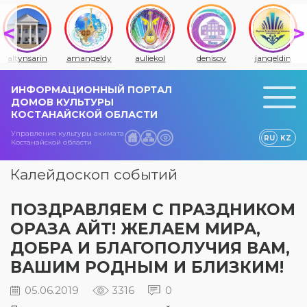
altynsarin
amangeldy
auliekol
denisov
jangeldin
ИНФОРМАЦИОННЫЙ ПОРТАЛ
ДОМОВ КУЛЬТУРЫ
КОСТАНАЙСКОЙ ОБЛАСТИ
Управления культуры акимата
RU
KZ
Костанайской области
Калейдоскоп событий
ПОЗДРАВЛЯЕМ С ПРАЗДНИКОМ
ОРАЗА АЙТ! ЖЕЛАЕМ МИРА,
ДОБРА И БЛАГОПОЛУЧИЯ ВАМ,
ВАШИМ РОДНЫМ И БЛИЗКИМ!
05.06.2019
3316
0