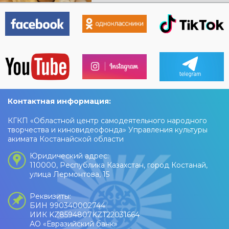
Контактная информация:
КГКП «Областной центр самодеятельного народного
творчества и киновидеофонда» Управления культуры
акимата Костанайской области
Юридический адрес:
110000, Республика Казахстан, город Костанай,
улица Лермонтова, 15
Реквизиты:
БИН 990340002744
ИИК KZ8594807KZT22031664
АО «Евразийский банк»