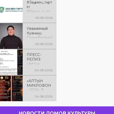
#Заң_мен_тәрт
іп
#Закон_и_по
рядок
05.08.2026
Уважаемый
Куаныш
Серикбаевич!
От всей
05.08.2026
души
поздравляем
ПРЕСС-
Вас с днём
РЕЛИЗ:
рождения!
«Алтын
микрофон –
04.08.2026
2026» XXIІ
Международ
«АЛТЫН
ный конкурс
МИКРОФОН
вокалистов
– 2026» В
КОСТАНАЕ! С
04.08.2026
13 по 15
августа в
городе
НОВОСТИ ДОМОВ КУЛЬТУРЫ
Костанае