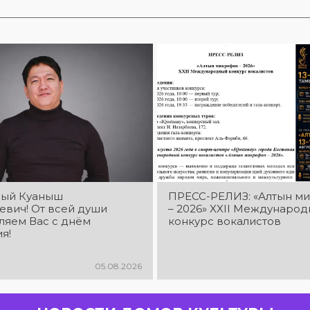
ый Куаныш
ПРЕСС-РЕЛИЗ: «Алтын м
евич! От всей души
– 2026» XXIІ Междунаро
ляем Вас с днём
конкурс вокалистов
я!
05.08.2026