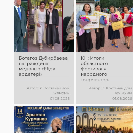
вокалистов! Вас
проекта «Даму бала»!
ждут яркие
Вас ждут яркие
выступления лучших
выступления юных
исполнителей,
талантов,
незабываемые
прекрасные песни,
эмоции и особая
зажигательные
праздничная
танцы и
атмосфера!
праздничное
настроение!
Ботагоз Дубирбаева
КН: Итоги
награждена
областного
медалью «Еңбек
фестиваля
ардагері»
народного
творчества:
миллионы в культуру
Автор: г. Костанай дом
Автор: г. Костанай дом
культуры
культуры
01.08.2026
01.08.2026