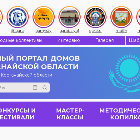
jitiqara
qamysty
qarabalyq1
qarasu
mailin
m
одные коллективы
Интервью
Галерея
Шабы
ЫЙ ПОРТАЛ
ДОМОВ
АНАЙСКОЙ ОБЛАСТИ
 Костанайской области
ОНКУРСЫ И
МАСТЕР-
МЕТОДИЧЕС
ЕСТИВАЛИ
КЛАССЫ
КОПИЛК