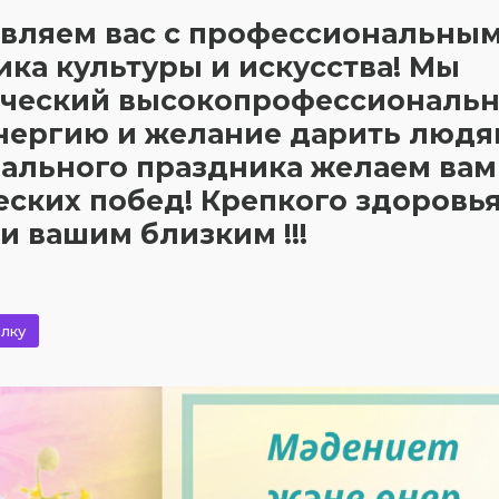
авляем вас с профессиональны
ка культуры и искусства! Мы
орческий высокопрофессиональ
энергию и желание дарить люд
нального праздника желаем вам
ских побед! Крепкого здоровья
и вашим близким !!!
лку