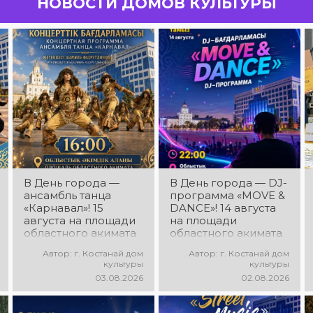
НОВОСТИ ДОМОВ КУЛЬТУРЫ
В День города —
В День города — DJ-
ансамбль танца
программа «MOVE &
«Карнавал»! 15
DANCE»! 14 августа
августа на площади
на площади
областного акимата
областного акимата
состоится
состоится
Автор: г. Костанай дом
Автор: г. Костанай дом
концертная
праздничная DJ-
культуры
культуры
программа
программа! Вас ждут
03.08.2026
02.08.2026
ансамбля танца
современные
«Карнавал»!
музыкальные хиты,
Руководитель
зажигательные