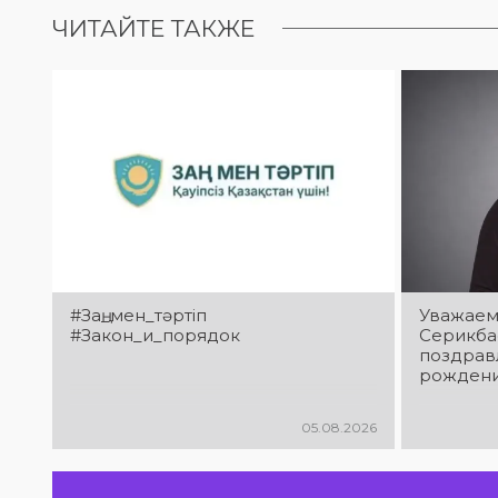
ЧИТАЙТЕ ТАКЖЕ
#Заң_мен_тәртіп
Уважаем
#Закон_и_порядок
Серикба
поздрав
рождени
05.08.2026