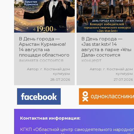
В День города —
В День города —
Арыстан Курманов!
«Jas star.kst»! 14
14 августа на
августа в парке «Ұлы
площади областного
Дала» состоится
акимата состоится
концерт
концертная
победителей
Автор: г. Костанай дом
Автор: г. Костанай дом
программа
городского
культуры
культуры
Арыстана
творческого
28.07.2026
27.07.2026
Курманова
конкурса «Jas
«Айналдым атыңнан,
star.kst»! Вас ждут
Қостанай»! Вас ждут
яркие выступления
любимые песни,
молодых талантов,
яркое выступление
современные песни,
и праздничное
мощная энергия и
настроение!
праздничное
Контактная информация:
настроение!
КГКП «Областной центр самодеятельного народног