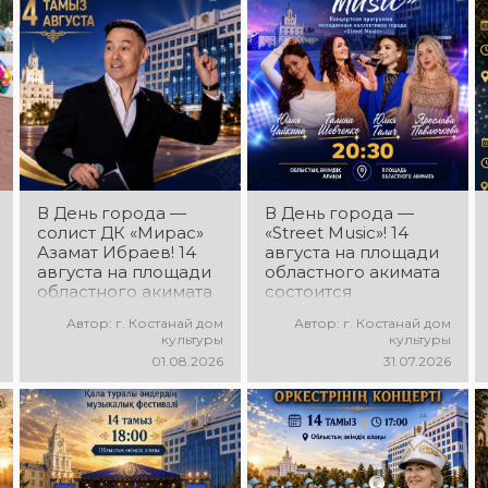
ансамбля — Шамиль
ритмы, мощная
Фахрутдинов. Вас
энергия и яркие
ждут зрелищные
эмоции!
хореографические
постановки, яркие
образы,
зажигательные
ритмы и
праздничное
настроение!
В День города —
В День города —
солист ДК «Мирас»
«Street Music»! 14
Азамат Ибраев! 14
августа на площади
августа на площади
областного акимата
областного акимата
состоится
состоится
концертная
Автор: г. Костанай дом
Автор: г. Костанай дом
концертная
программа
культуры
культуры
программа Азамата
молодёжных
01.08.2026
31.07.2026
Ибраева! Вас ждут
коллективов города
любимые песни,
«Street Music»! Вас
яркое выступление,
ждут современная
мощная энергия и
музыка, яркие
праздничное
выступления,
настроение!
мощная энергия и
праздничное