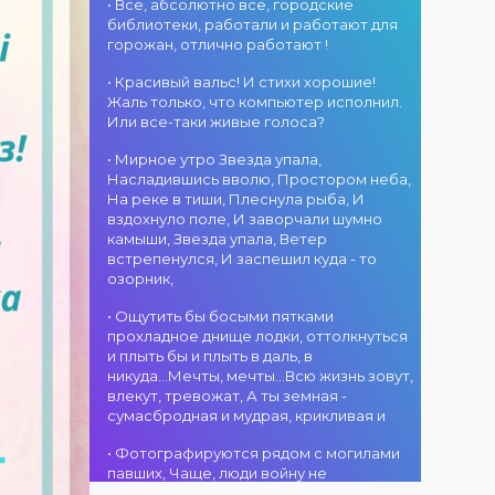
атмосфера!
областного
• Все, абсолютно все, городские
участием детских
г. Костанай дом
акимата
библиотеки, работали и работают для
творческих
культуры
состоится
горожан, отлично работают !
коллективов
В День города —
концертная
проекта «Даму
DJ-программа
программа
• Красивый вальс! И стихи хорошие!
бала»! Вас ждут
«MOVE &
ансамбля танца
Жаль только, что компьютер исполнил.
яркие
DANCE»! 14
«Карнавал»!
Или все-таки живые голоса?
выступления
августа на
Руководитель
02.08.2026
юных талантов,
площади
• Мирное утро Звезда упала,
ансамбля —
г. Костанай дом
прекрасные
областного
Насладившись вволю, Простором неба,
Шамиль
культуры
песни,
акимата
На реке в тиши, Плеснула рыба, И
Фахрутдинов. Вас
Костанай
зажигательные
состоится
вздохнуло поле, И заворчали шумно
ждут зрелищные
завоевал Гран-
танцы и
праздничная DJ-
камыши, Звезда упала, Ветер
хореографические
при
праздничное
программа! Вас
встрепенулся, И заспешил куда - то
постановки, яркие
настроение!
ждут
озорник,
образы,
современные
01.08.2026
зажигательные
музыкальные
г. Костанай дом
• Ощутить бы босыми пятками
ритмы и
хиты,
культуры
прохладное днище лодки, оттолкнуться
праздничное
зажигательные
#REPOST
и плыть бы и плыть в даль, в
настроение!
ритмы, мощная
@kstnews.kz - Во
никуда...Мечты, мечты...Всю жизнь зовут,
энергия и яркие
время
влекут, тревожат, А ты земная -
эмоции!
празднования 90-
сумасбродная и мудрая, крикливая и
летия со дня
01.08.2026
основания
• Фотографируются рядом с могилами
г. Костанай дом
Костанайской
павших, Чаще, люди войну не
культуры
области подвели
познавшие... Что ж я поодаль стою и