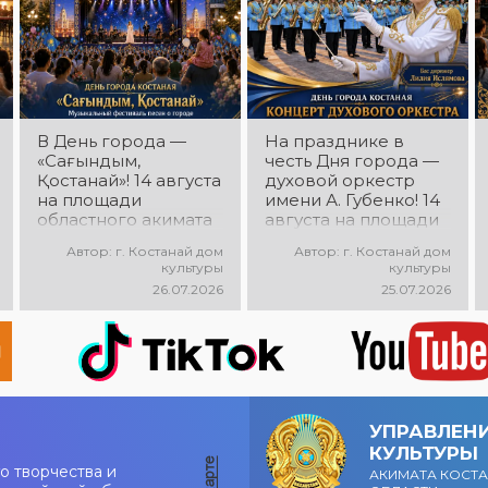
настроение!
В День города —
На празднике в
«Сағындым,
честь Дня города —
Қостанай»! 14 августа
духовой оркестр
на площади
имени А. Губенко! 14
областного акимата
августа на площади
состоится
областного акимата
Автор: г. Костанай дом
Автор: г. Костанай дом
музыкальный
состоится
культуры
культуры
фестиваль песен о
праздничный
26.07.2026
25.07.2026
городе «Сағындым,
концерт оркестра.
Қостанай»! Вас ждут
Главный дирижёр —
прекрасные песни о
Лилия Ислямова. Вас
родном городе,
ждут живая музыка,
яркие выступления и
яркие выступления и
праздничная
праздничное
атмосфера!
настроение!
УПРАВЛЕН
КУЛЬТУРЫ
о творчества и
АКИМАТА КОСТ