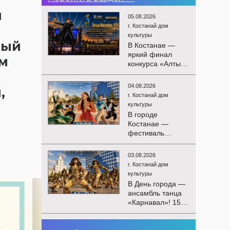
м
05.08.2026
г. Костанай дом
культуры
ный
В Костанае —
яркий финал
ям
конкурса «Алтын
Микрофон-2026»!
15 августа
04.08.2026
,
состоятся
г. Костанай дом
церемония
культуры
награждения
В городе
победителей и
Костанае —
гала-концерт
фестиваль
Международного
детского
конкурса
творчества
вокалистов! Вас
03.08.2026
«Алтын дән»! 15
ждут яркие
г. Костанай дом
августа на
выступления
культуры
площади
лучших
В День города —
областного
исполнителей,
ансамбль танца
акимата
незабываемые
«Карнавал»! 15
состоится
эмоции и особая
августа на
фестиваль
праздничная
площади
«Алтын дән» с
02.08.2026