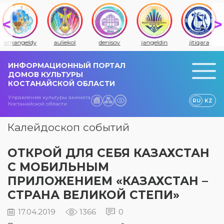
amangeldy
auliekol
denisov
jangeldin
jitiqara
ИНФОРМАЦИОННЫЙ ПОРТАЛ
ДОМОВ КУЛЬТУРЫ
КОСТАНАЙСКОЙ ОБЛАСТИ
Управления культуры акимата
RU
KZ
Костанайской области
Калейдоскоп событий
ОТКРОЙ ДЛЯ СЕБЯ КАЗАХСТАН
С МОБИЛЬНЫМ
ПРИЛОЖЕНИЕМ «КАЗАХСТАН –
СТРАНА ВЕЛИКОЙ СТЕПИ»
17.04.2019
1366
0