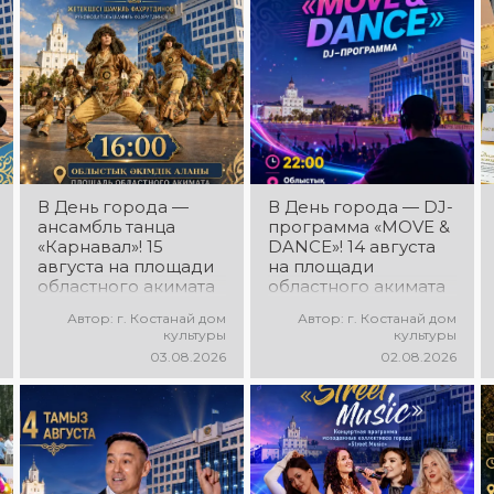
В День города —
В День города — DJ-
ансамбль танца
программа «MOVE &
«Карнавал»! 15
DANCE»! 14 августа
августа на площади
на площади
областного акимата
областного акимата
состоится
состоится
Автор: г. Костанай дом
Автор: г. Костанай дом
концертная
праздничная DJ-
культуры
культуры
программа
программа! Вас ждут
03.08.2026
02.08.2026
ансамбля танца
современные
«Карнавал»!
музыкальные хиты,
Руководитель
зажигательные
ансамбля — Шамиль
ритмы, мощная
Фахрутдинов. Вас
энергия и яркие
ждут зрелищные
эмоции!
хореографические