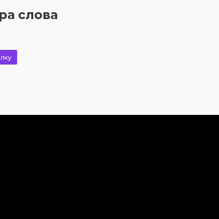
ра слова
лку