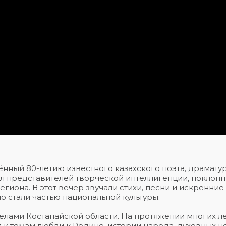
ённый 80-летию известного казахского поэта, драматур
л представителей творческой интеллигенции, поклонн
гиона. В этот вечер звучали стихи, песни и искренние
о стали частью национальной культуры.
елами Костанайской области. На протяжении многих л
 к темам любви к Родине, истории народа, духовных ц