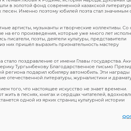
ошли в золотой фонд современной казахской литературы
 песен. Именно поэтому юбилей поэта стал значимым
ные артисты, музыканты и творческие коллективы. Со
ые на его произведения, которые уже много лет испол
сь писатели, поэты, деятели культуры, представители
из них пришёл выразить признательность мастеру
 стало поздравление от имени Главы государства. Ак
Серику Тургынбекову Благодарственное письмо Презид
ей региона подарил юбиляру автомобиль. Эти награды 
ие отечественной литературы, журналистики и драмат
м того, что настоящее искусство не знает времени.
жить в песнях, книгах и сердцах читателей, вдохновл
станется одной из ярких страниц культурной истории
QO