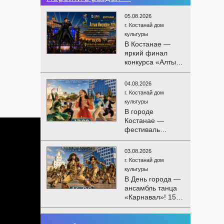
05.08.2026
г. Костанай дом
культуры
В Костанае —
яркий финал
конкурса «Алтын
Микрофон-2026»!
15 августа
04.08.2026
состоятся
г. Костанай дом
церемония
культуры
награждения
В городе
победителей и
Костанае —
гала-концерт
фестиваль
Международного
детского
конкурса
творчества
вокалистов! Вас
03.08.2026
«Алтын дән»! 15
ждут яркие
г. Костанай дом
августа на
выступления
культуры
площади
лучших
В День города —
областного
исполнителей,
ансамбль танца
акимата
незабываемые
«Карнавал»! 15
состоится
эмоции и особая
августа на
фестиваль
праздничная
площади
«Алтын дән» с
02.08.2026