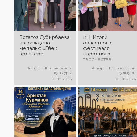
незабываемые
прекрасные песни,
эмоции и особая
зажигательные
праздничная
танцы и
атмосфера!
праздничное
настроение!
Ботагоз Дубирбаева
КН: Итоги
награждена
областного
медалью «Еңбек
фестиваля
ардагері»
народного
творчества:
миллионы в культуру
Автор: г. Костанай дом
Автор: г. Костанай дом
культуры
культуры
01.08.2026
01.08.2026