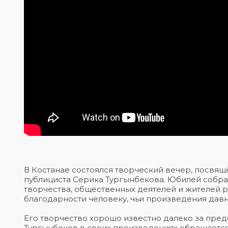
В Костанае состоялся творческий вечер, посвящ
публициста Серика Тургынбекова. Юбилей собра
творчества, общественных деятелей и жителей ре
благодарности человеку, чьи произведения давн
Его творчество хорошо известно далеко за пред
Тургынбеков в своих произведениях обращается