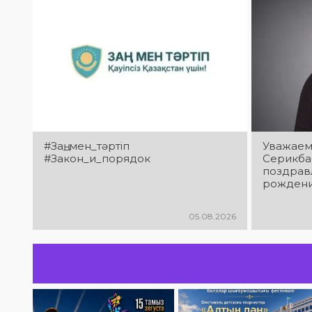
#Заң_мен_тәртіп
Уважаем
#Закон_и_порядок
Серикба
поздрав
рождени
05.08.2026