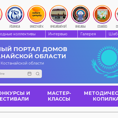
jitiqara
qamysty
qarabalyq1
qarasu
mailin
m
одные коллективы
Интервью
Галерея
Шабы
ЫЙ ПОРТАЛ
ДОМОВ
АНАЙСКОЙ ОБЛАСТИ
 Костанайской области
ОНКУРСЫ И
МАСТЕР-
МЕТОДИЧЕС
ЕСТИВАЛИ
КЛАССЫ
КОПИЛК