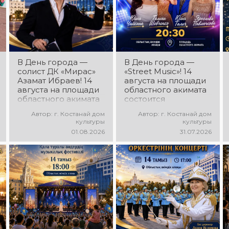
постановки, яркие
образы,
зажигательные
ритмы и
праздничное
настроение!
В День города —
В День города —
солист ДК «Мирас»
«Street Music»! 14
Азамат Ибраев! 14
августа на площади
августа на площади
областного акимата
областного акимата
состоится
состоится
концертная
Автор: г. Костанай дом
Автор: г. Костанай дом
концертная
программа
культуры
культуры
программа Азамата
молодёжных
01.08.2026
31.07.2026
Ибраева! Вас ждут
коллективов города
любимые песни,
«Street Music»! Вас
яркое выступление,
ждут современная
мощная энергия и
музыка, яркие
праздничное
выступления,
настроение!
мощная энергия и
праздничное
настроение!