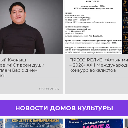
ый Куаныш
ПРЕСС-РЕЛИЗ: «Алтын м
евич! От всей души
– 2026» XXIІ Междунаро
ляем Вас с днём
конкурс вокалистов
я!
05.08.2026
НОВОСТИ ДОМОВ КУЛЬТУРЫ