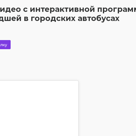
Видео с интерактивной програ
дшей в городских автобусах
лку