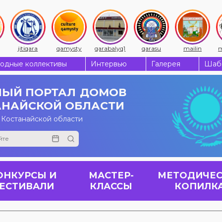
jitiqara
qamysty
qarabalyq1
qarasu
mailin
m
одные коллективы
Интервью
Галерея
Шабы
ЫЙ ПОРТАЛ
ДОМОВ
АНАЙСКОЙ ОБЛАСТИ
 Костанайской области
ОНКУРСЫ И
МАСТЕР-
МЕТОДИЧЕС
ЕСТИВАЛИ
КЛАССЫ
КОПИЛК