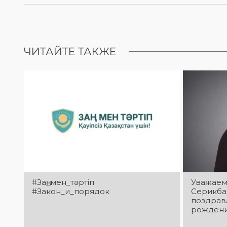
ЧИТАЙТЕ ТАКЖЕ
#Заң_мен_тәртіп
Уважаем
#Закон_и_порядок
Серикба
поздрав
рождени