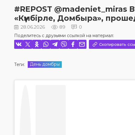
#REPOST @madeniet_miras 
«Күмбірле, Домбыра», проше
28.06.2026
89
0
Поделитесь с друзьями ссылкой на материал:
Скопировать ссы
День домбры
Теги: