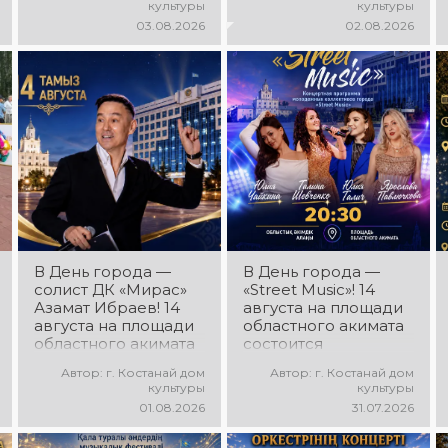
культуры
культуры
программа
программа! Вас ждут
03.08.2026
02.08.2026
ансамбля танца
современные
«Карнавал»!
музыкальные хиты,
Руководитель
зажигательные
ансамбля — Шамиль
ритмы, мощная
Фахрутдинов. Вас
энергия и яркие
ждут зрелищные
эмоции!
хореографические
постановки, яркие
образы,
зажигательные
ритмы и
праздничное
настроение!
В День города —
В День города —
солист ДК «Мирас»
«Street Music»! 14
Азамат Ибраев! 14
августа на площади
августа на площади
областного акимата
областного акимата
состоится
состоится
концертная
Автор: г. Костанай дом
Автор: г. Костанай дом
концертная
программа
культуры
культуры
программа Азамата
молодёжных
01.08.2026
31.07.2026
Ибраева! Вас ждут
коллективов города
любимые песни,
«Street Music»! Вас