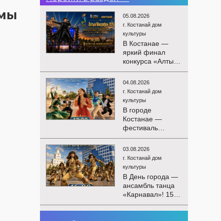
ммы
05.08.2026
г. Костанай дом
культуры
В Костанае —
яркий финал
конкурса «Алтын
Микрофон-2026»!
15 августа
04.08.2026
состоятся
г. Костанай дом
церемония
культуры
награждения
В городе
победителей и
Костанае —
гала-концерт
фестиваль
Международного
детского
конкурса
творчества
вокалистов! Вас
03.08.2026
«Алтын дән»! 15
ждут яркие
г. Костанай дом
августа на
выступления
культуры
площади
лучших
В День города —
областного
исполнителей,
ансамбль танца
акимата
незабываемые
«Карнавал»! 15
состоится
эмоции и особая
августа на
фестиваль
праздничная
площади
«Алтын дән» с
02.08.2026