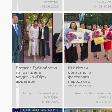
культуры
культуры
победителей и гала-
«Алтын дән» с
05.08.2026
04.08.2026
концерт
участием детских
Международного
творческих
конкурса
коллективов
вокалистов! Вас
проекта «Даму бала»!
ждут яркие
Вас ждут яркие
выступления лучших
выступления юных
исполнителей,
талантов,
незабываемые
прекрасные песни,
эмоции и особая
зажигательные
праздничная
танцы и
атмосфера!
праздничное
настроение!
Ботагоз Дубирбаева
КН: Итоги
награждена
областного
медалью «Еңбек
фестиваля
ардагері»
народного
творчества:
миллионы в культуру
Автор: г. Костанай дом
Автор: г. Костанай дом
культуры
культуры
01.08.2026
01.08.2026