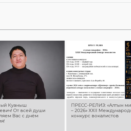
ый Куаныш
ПРЕСС-РЕЛИЗ: «Алтын м
евич! От всей души
– 2026» XXIІ Междунаро
ляем Вас с днём
конкурс вокалистов
я!