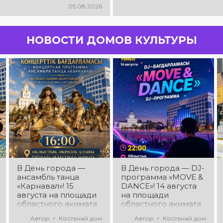
05.08.2026
НОВОСТИ ДОМОВ КУЛЬТУРЫ
В День города —
В День города — DJ-
ансамбль танца
программа «MOVE &
«Карнавал»! 15
DANCE»! 14 августа
августа на площади
на площади
областного акимата
областного акимата
состоится
состоится
Автор: г. Костанай дом
Автор: г. Костанай дом
концертная
праздничная DJ-