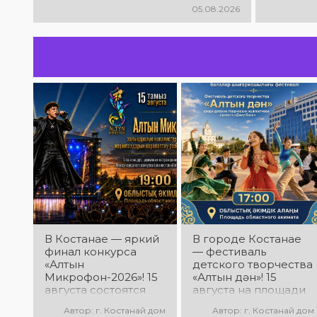
05.08.2026
В Костанае — яркий
В городе Костанае
финал конкурса
— фестиваль
«Алтын
детского творчества
Микрофон-2026»! 15
«Алтын дән»! 15
августа состоятся
августа на площади
церемония
областного акимата
Автор: г. Костанай дом
Автор: г. Костанай дом
награждения
состоится фестиваль