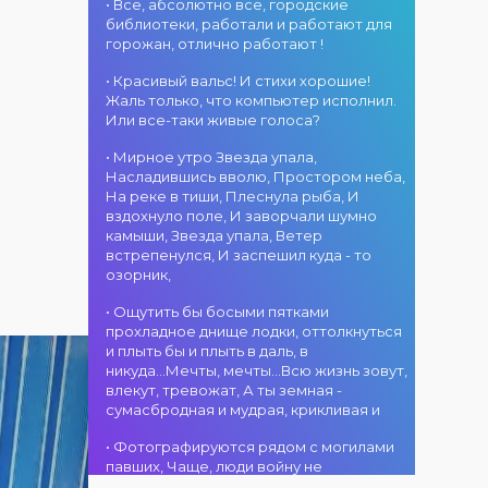
атмосфера!
областного
• Все, абсолютно все, городские
участием детских
г. Костанай дом
акимата
библиотеки, работали и работают для
творческих
культуры
состоится
горожан, отлично работают !
коллективов
В День города —
концертная
проекта «Даму
DJ-программа
программа
• Красивый вальс! И стихи хорошие!
бала»! Вас ждут
«MOVE &
ансамбля танца
Жаль только, что компьютер исполнил.
яркие
DANCE»! 14
«Карнавал»!
Или все-таки живые голоса?
выступления
августа на
Руководитель
02.08.2026
юных талантов,
площади
• Мирное утро Звезда упала,
ансамбля —
г. Костанай дом
прекрасные
областного
Насладившись вволю, Простором неба,
Шамиль
культуры
песни,
акимата
На реке в тиши, Плеснула рыба, И
Фахрутдинов. Вас
Костанай
зажигательные
состоится
вздохнуло поле, И заворчали шумно
ждут зрелищные
завоевал Гран-
танцы и
праздничная DJ-
камыши, Звезда упала, Ветер
хореографические
при
праздничное
программа! Вас
встрепенулся, И заспешил куда - то
постановки, яркие
настроение!
ждут
озорник,
образы,
современные
01.08.2026
зажигательные
музыкальные
г. Костанай дом
• Ощутить бы босыми пятками
ритмы и
хиты,
культуры
прохладное днище лодки, оттолкнуться
праздничное
зажигательные
#REPOST
и плыть бы и плыть в даль, в
настроение!
ритмы, мощная
@kstnews.kz - Во
никуда...Мечты, мечты...Всю жизнь зовут,
энергия и яркие
время
влекут, тревожат, А ты земная -
эмоции!
празднования 90-
сумасбродная и мудрая, крикливая и
летия со дня
01.08.2026
основания
• Фотографируются рядом с могилами
г. Костанай дом
Костанайской
павших, Чаще, люди войну не
культуры
области подвели
познавшие... Что ж я поодаль стою и