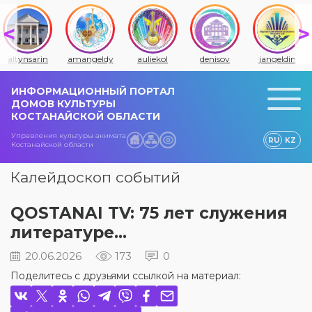
altynsarin
amangeldy
auliekol
denisov
jangeldin
ИНФОРМАЦИОННЫЙ ПОРТАЛ
ДОМОВ КУЛЬТУРЫ
КОСТАНАЙСКОЙ ОБЛАСТИ
Управления культуры акимата
RU
KZ
Костанайской области
Калейдоскоп событий
QOSTANAI TV: 75 лет служения
литературе...
20.06.2026
173
0
Поделитесь с друзьями ссылкой на материал: