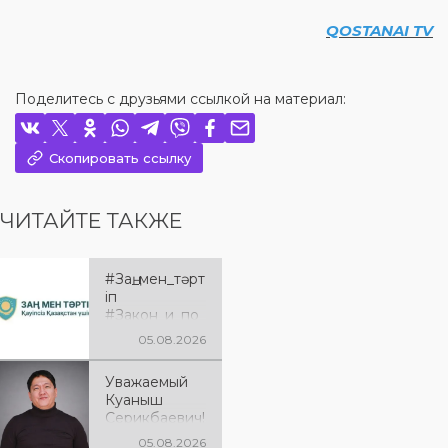
QOSTANAI TV
Поделитесь с друзьями ссылкой на материал:
Скопировать ссылку
ЧИТАЙТЕ ТАКЖЕ
#Заң_мен_тәрт
іп
#Закон_и_по
рядок
05.08.2026
Уважаемый
Куаныш
Серикбаевич!
От всей
05.08.2026