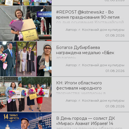
#REPOST @kstnews.kz - Во
время празднования 90-летия
со дня основания Костанайской
области подвели итоги 38-го
Автор: г. Костанай дом культуры
фестиваля самодеятельного
01.08.2026
народного творчества
Ботагоз Дубирбаева
награждена медалью «Еңбек
ардагері»
Автор: г. Костанай дом культуры
01.08.2026
КН: Итоги областного
фестиваля народного
творчества: миллионы в
культуру
Автор: г. Костанай дом культуры
01.08.2026
В День города — солист ДК
«Мирас» Азамат Ибраев! 14
августа на площади областного