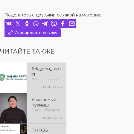
Поделитесь с друзьями ссылкой на материал:
Скопировать ссылку
ЧИТАЙТЕ ТАКЖЕ
#Заң_мен_тәрт
іп
#Закон_и_по
рядок
05.08.2026
Уважаемый
Куаныш
Серикбаевич!
От всей
05.08.2026
души
поздравляем
ПРЕСС-
Вас с днём