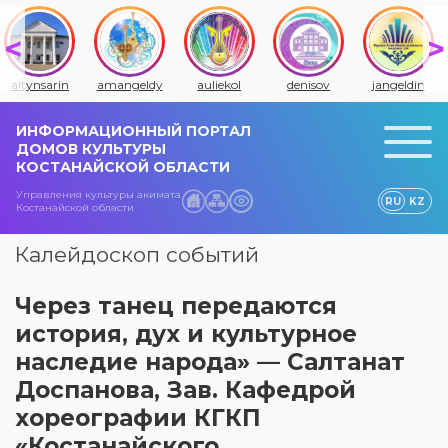
altynsarin
amangeldy
auliekol
denisov
jangeldin
ИНФОРМАЦИОННЫЙ ПОРТАЛ
ДОМОВ КУЛЬТУРЫ
КОСТАНАЙСКОЙ ОБЛАСТИ
Управления культуры акимата
RU
KZ
Костанайской области
Калейдоскоп событий
Через танец передаются
история, дух и культурное
наследие народа» — Салтанат
Доспанова, Зав. Кафедрой
хореографии КГКП
«Костанайского