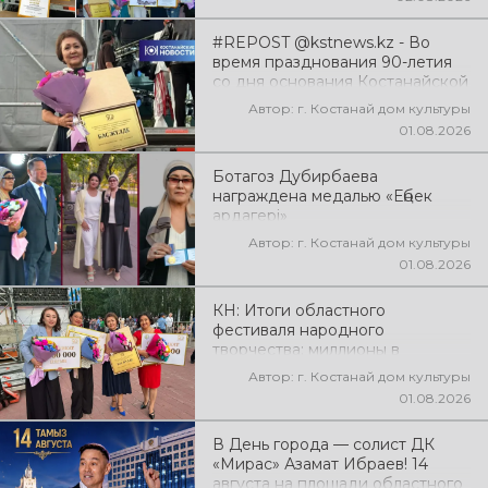
#REPOST @kstnews.kz - Во
время празднования 90-летия
со дня основания Костанайской
области подвели итоги 38-го
Автор: г. Костанай дом культуры
фестиваля самодеятельного
01.08.2026
народного творчества
Ботагоз Дубирбаева
награждена медалью «Еңбек
ардагері»
Автор: г. Костанай дом культуры
01.08.2026
КН: Итоги областного
фестиваля народного
творчества: миллионы в
культуру
Автор: г. Костанай дом культуры
01.08.2026
В День города — солист ДК
«Мирас» Азамат Ибраев! 14
августа на площади областного