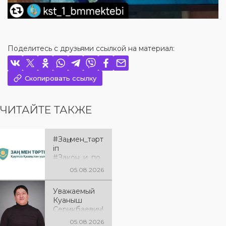
Поделитесь с друзьями ссылкой на материал:
Скопировать ссылку
ЧИТАЙТЕ ТАКЖЕ
#Заң_мен_тәрт
іп
#Закон_и_по
рядок
05.08.2026
Уважаемый
Куаныш
Серикбаевич!
От всей
05.08.2026