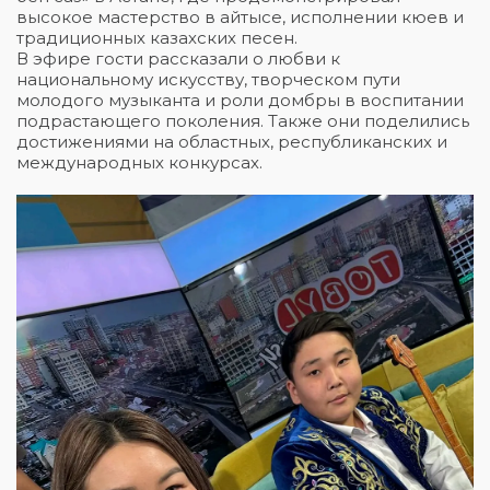
высокое мастерство в айтысе, исполнении кюев и
традиционных казахских песен.
В эфире гости рассказали о любви к
национальному искусству, творческом пути
молодого музыканта и роли домбры в воспитании
подрастающего поколения. Также они поделились
достижениями на областных, республиканских и
международных конкурсах.