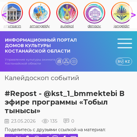
altynsarin
amangeldy
auliekol
denisov
jangeldin
ИНФОРМАЦИОННЫЙ ПОРТАЛ
ДОМОВ КУЛЬТУРЫ
КОСТАНАЙСКОЙ ОБЛАСТИ
Управления культуры акимата
RU
KZ
Костанайской области
Калейдоскоп событий
#Repost - @kst_1_bmmektebi В
эфире программы «Тобыл
тынысы»
23.05.2026
135
0
Поделитесь с друзьями ссылкой на материал: