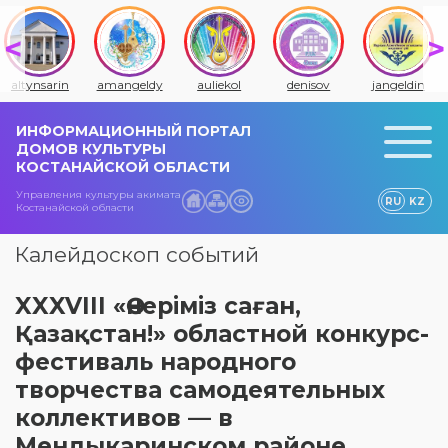
amangeldy
auliekol
denisov
jangeldin
jitiqara
ИНФОРМАЦИОННЫЙ ПОРТАЛ
ДОМОВ КУЛЬТУРЫ
КОСТАНАЙСКОЙ ОБЛАСТИ
Управления культуры акимата
RU
KZ
Костанайской области
Калейдоскоп событий
XXXVIII «Өнеріміз саған,
Қазақстан!» областной конкурс-
фестиваль народного
творчества самодеятельных
коллективов — в
Мендыкаринском районе