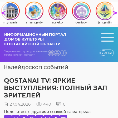
altynsarin
amangeldy
auliekol
denisov
jangeldin
ИНФОРМАЦИОННЫЙ ПОРТАЛ
ДОМОВ КУЛЬТУРЫ
КОСТАНАЙСКОЙ ОБЛАСТИ
Управления культуры акимата
RU
KZ
Костанайской области
Калейдоскоп событий
QOSTANAI TV: ЯРКИЕ
ВЫСТУПЛЕНИЯ: ПОЛНЫЙ ЗАЛ
ЗРИТЕЛЕЙ
27.04.2026
440
0
Поделитесь с друзьями ссылкой на материал: