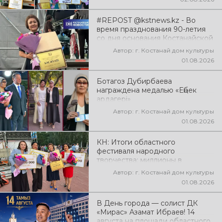
#REPOST @kstnews.kz - Во
время празднования 90-летия
со дня основания Костанайской
области подвели итоги 38-го
Автор: г. Костанай дом культуры
фестиваля самодеятельного
01.08.2026
народного творчества
Ботагоз Дубирбаева
награждена медалью «Еңбек
ардагері»
Автор: г. Костанай дом культуры
01.08.2026
КН: Итоги областного
фестиваля народного
творчества: миллионы в
культуру
Автор: г. Костанай дом культуры
01.08.2026
В День города — солист ДК
«Мирас» Азамат Ибраев! 14
августа на площади областного