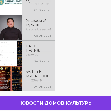
#Закон_и_по
рядок
05.08.2026
Уважаемый
Куаныш
Серикбаевич!
От всей
05.08.2026
души
поздравляем
ПРЕСС-
Вас с днём
РЕЛИЗ:
рождения!
«Алтын
микрофон –
04.08.2026
2026» XXIІ
Международ
«АЛТЫН
ный конкурс
МИКРОФОН
вокалистов
– 2026» В
КОСТАНАЕ! С
04.08.2026
13 по 15
августа в
городе
НОВОСТИ ДОМОВ КУЛЬТУРЫ
Костанае
состоится