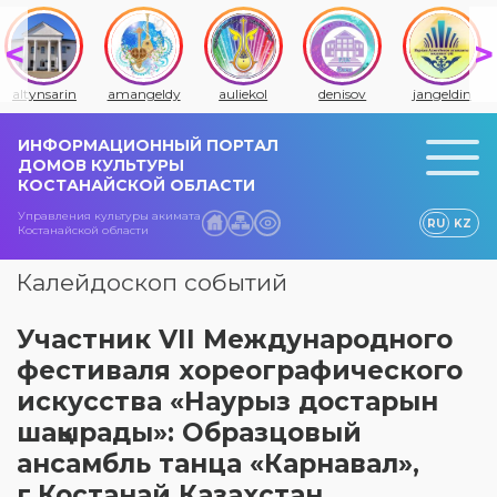
altynsarin
amangeldy
auliekol
denisov
jangeldin
ИНФОРМАЦИОННЫЙ ПОРТАЛ
ДОМОВ КУЛЬТУРЫ
КОСТАНАЙСКОЙ ОБЛАСТИ
Управления культуры акимата
RU
KZ
Костанайской области
Калейдоскоп событий
Участник VII Международного
фестиваля хореографического
искусства «Наурыз достарын
шақырады»: Образцовый
ансамбль танца «Карнавал»,
г.Костанай Казахстан