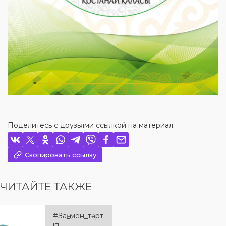
Поделитесь с друзьями ссылкой на материал:
Скопировать ссылку
ЧИТАЙТЕ ТАКЖЕ
#Заң_мен_тәрт
іп